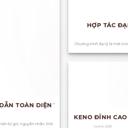
HỢP TÁC ĐẠ
Chương trình đại lý là một tro
ẪN TOÀN DIỆN VỀ QUÁ TRÌNH RÚT TIỀ
KENO ĐỈNH CAO 
iền bị giữ, nguyên nhân, thời
June 6, 2026