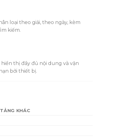
ân loại theo giải, theo ngày, kèm
tìm kiếm.
n hiển thị đầy đủ nội dung và vận
n bởi thiết bị.
 TẢNG KHÁC