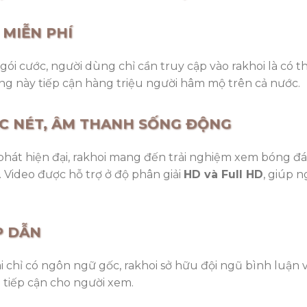
MIỄN PHÍ
i cước, người dùng chỉ cần truy cập vào rakhoi là có th
ng này tiếp cận hàng triệu người hâm mộ trên cả nước.
C NÉT, ÂM THANH SỐNG ĐỘNG
hát hiện đại, rakhoi mang đến trải nghiệm xem bóng đá 
 Video được hỗ trợ ở độ phân giải
HD và Full HD
, giúp n
P DẪN
chỉ có ngôn ngữ gốc, rakhoi sở hữu đội ngũ bình luận v
ễ tiếp cận cho người xem.