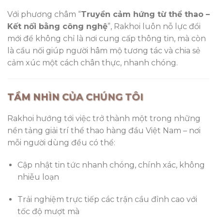
Với phương châm “
Truyền cảm hứng từ thể thao –
Kết nối bằng công nghệ
”, Rakhoi luôn nỗ lực đổi
mới để không chỉ là nơi cung cấp thông tin, mà còn
là cầu nối giúp người hâm mộ tương tác và chia sẻ
cảm xúc một cách chân thực, nhanh chóng.
TẦM NHÌN CỦA CHÚNG TÔI
Rakhoi hướng tới việc trở thành một trong những
nền tảng giải trí thể thao hàng đầu Việt Nam – nơi
mỗi người dùng đều có thể:
Cập nhật tin tức nhanh chóng, chính xác, không
nhiễu loạn
Trải nghiệm trực tiếp các trận cầu đỉnh cao với
tốc độ mượt mà