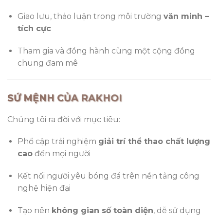
Giao lưu, thảo luận trong môi trường
văn minh –
tích cực
Tham gia và đồng hành cùng một cộng đồng
chung đam mê
SỨ MỆNH CỦA RAKHOI
Chúng tôi ra đời với mục tiêu:
Phổ cập trải nghiệm
giải trí thể thao chất lượng
cao
đến mọi người
Kết nối người yêu bóng đá trên nền tảng công
nghệ hiện đại
Tạo nên
không gian số toàn diện
, dễ sử dụng