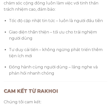
chăm sóc cộng đồng luôn làm việc với tinh thần
trách nhiệm cao, đảm bảo:
Tốc độ cập nhật tin tức – luôn là người đầu tiên
Giao diện thân thiện – tối ưu cho trải nghiệm
người dùng
Tư duy cải tiến – không ngừng phát triển thêm
tiện ích mới
Đồng hành cùng người dùng – lắng nghe và
phản hồi nhanh chóng
CAM KẾT TỪ RAKHOI
Chúng tôi cam kết: