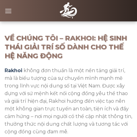
Skip
to
content
VỀ CHÚNG TÔI – RAKHOI: HỆ SINH
THÁI GIẢI TRÍ SỐ DÀNH CHO THẾ
HỆ NĂNG ĐỘNG
Rakhoi
không đơn thuần là một nền tảng giải trí,
mà là biểu tượng của sự chuyển mình mạnh mẽ
trong lĩnh vực nội dung số tại Việt Nam. Được xây
dựng với sứ mệnh kết nối cộng đồng yêu thể thao
và giải trí hiện đại, Rakhoi hướng đến việc tạo nên
một không gian trực tuyến an toàn, tiện ích và đầy
cảm hứng – nơi mọi người có thể cập nhật thông tin,
thưởng thức nội dung chất lượng và tương tác với
cộng đồng cùng đam mê.