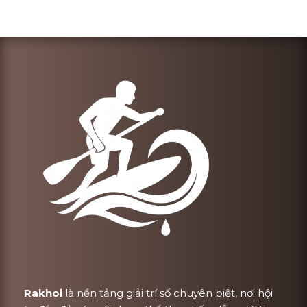
Rakhoi
là nền tảng giải trí số chuyên biệt, nơi hội