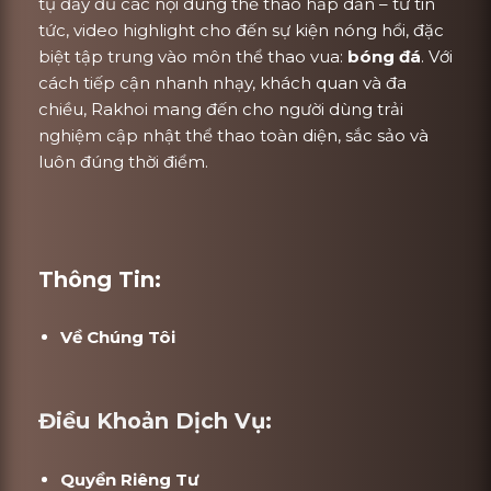
tụ đầy đủ các nội dung thể thao hấp dẫn – từ tin
tức, video highlight cho đến sự kiện nóng hổi, đặc
biệt tập trung vào môn thể thao vua:
bóng đá
. Với
cách tiếp cận nhanh nhạy, khách quan và đa
chiều, Rakhoi mang đến cho người dùng trải
nghiệm cập nhật thể thao toàn diện, sắc sảo và
luôn đúng thời điểm.
Thông Tin:
Về Chúng Tôi
Điều Khoản Dịch Vụ:
Quyền Riêng Tư