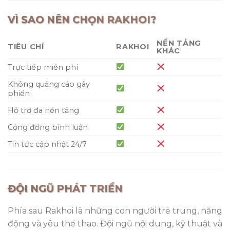
VÌ SAO NÊN CHỌN RAKHOI?
NỀN TẢNG
TIÊU CHÍ
RAKHOI
KHÁC
Trực tiếp miễn phí
Không quảng cáo gây
phiền
Hỗ trợ đa nền tảng
Cộng đồng bình luận
Tin tức cập nhật 24/7
ĐỘI NGŨ PHÁT TRIỂN
Phía sau Rakhoi là những con người trẻ trung, năng
động và yêu thể thao. Đội ngũ nội dung, kỹ thuật và