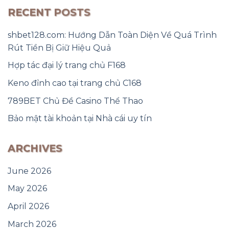
RECENT POSTS
shbet128.com: Hướng Dẫn Toàn Diện Về Quá Trình
Rút Tiền Bị Giữ Hiệu Quả
Hợp tác đại lý trang chủ F168
Keno đỉnh cao tại trang chủ C168
789BET Chủ Đề Casino Thể Thao
Bảo mật tài khoản tại Nhà cái uy tín
ARCHIVES
June 2026
May 2026
April 2026
March 2026