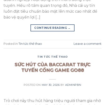
tuyến. Hiểu rõ tầm quan trọng đó, Nhà cái uy tín
luôn đặt tiêu chuẩn bảo mật lên mức cao nhất để
bảo vệ quyền lợi […]
CONTINUE READING
→
Posted in
Tin tức thể thao
Leave a comment
TIN TỨC THỂ THAO
SỨC HÚT CỦA BACCARAT TRỰC
TUYẾN CỔNG GAME GO88
POSTED ON
MAY 30, 2026
BY
ADMINPBN
Trò chơi này thu hút hàng triệu người tham gia nhờ