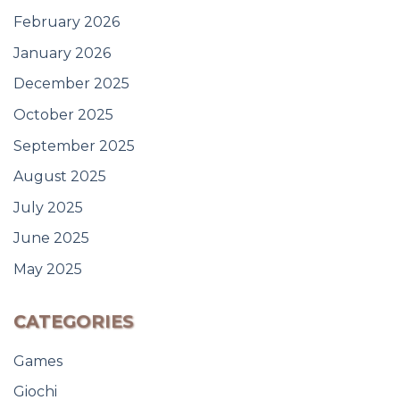
February 2026
January 2026
December 2025
October 2025
September 2025
August 2025
July 2025
June 2025
May 2025
CATEGORIES
Games
Giochi