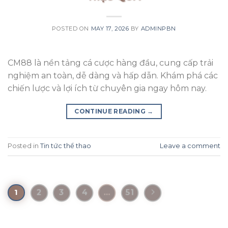
POSTED ON
MAY 17, 2026
BY
ADMINPBN
CM88 là nền tảng cá cược hàng đầu, cung cấp trải
nghiệm an toàn, dễ dàng và hấp dẫn. Khám phá các
chiến lược và lợi ích từ chuyên gia ngay hôm nay.
CONTINUE READING
→
Posted in
Tin tức thể thao
Leave a comment
2
3
4
…
51
1