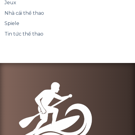
Jeux
Nhà cái thể thao
Spiele
Tin tức thể thao