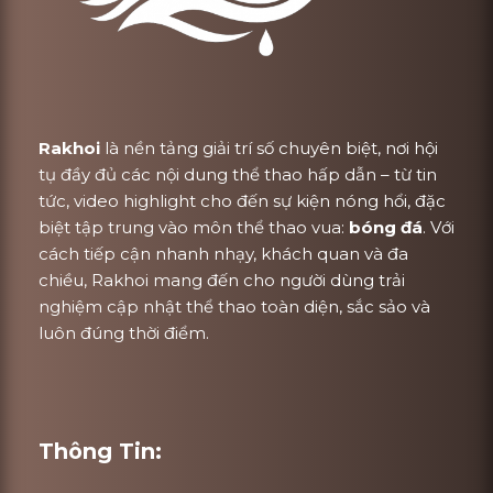
Rakhoi
là nền tảng giải trí số chuyên biệt, nơi hội
tụ đầy đủ các nội dung thể thao hấp dẫn – từ tin
tức, video highlight cho đến sự kiện nóng hổi, đặc
biệt tập trung vào môn thể thao vua:
bóng đá
. Với
cách tiếp cận nhanh nhạy, khách quan và đa
chiều, Rakhoi mang đến cho người dùng trải
nghiệm cập nhật thể thao toàn diện, sắc sảo và
luôn đúng thời điểm.
Thông Tin: