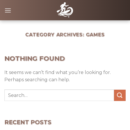
Skip
to
content
CATEGORY ARCHIVES:
GAMES
NOTHING FOUND
It seems we can’t find what you’re looking for.
Perhaps searching can help.
RECENT POSTS