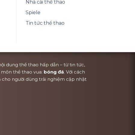
Nhà cái thể thao
Spiele
Tin tức thể thao
 nội dung thể thao hấp dẫn – từ tin tức,
ào môn thể thao vua:
bóng đá
. Với cách
 cho người dùng trải nghiệm cập nhật