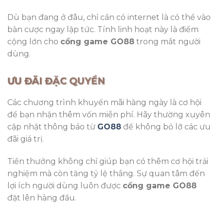
Dù bạn đang ở đâu, chỉ cần có internet là có thể vào
bàn cược ngay lập tức. Tính linh hoạt này là điểm
cộng lớn cho
cổng game GO88
trong mắt người
dùng.
ƯU ĐÃI ĐẶC QUYỀN
Các chương trình khuyến mãi hàng ngày là cơ hội
để bạn nhận thêm vốn miễn phí. Hãy thường xuyên
cập nhật thông báo từ
GO88
để không bỏ lỡ các ưu
đãi giá trị.
Tiền thưởng không chỉ giúp bạn có thêm cơ hội trải
nghiệm mà còn tăng tỷ lệ thắng. Sự quan tâm đến
lợi ích người dùng luôn được
cổng game GO88
đặt lên hàng đầu.