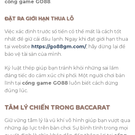
cổng game GO88
.
ĐẶT RA GIỚI HẠN THUA LỖ
Việc xác định trước số tiền có thể mất là cách tốt
nhất để giữ cái đầu lạnh. Ngay khi đạt giới hạn thua
tại website
https://go88gm.com/
, hãy dừng lại để
bảo vệ tài sản của mình.
Kỷ luật thép giúp bạn tránh khỏi những sai lầm
đáng tiếc do cảm xúc chi phối. Một người chơi bản
lĩnh tại
cổng game GO88
luôn biết cách dừng
đúng lúc.
TÂM LÝ CHIẾN TRONG BACCARAT
Giữ vững tâm lý là vũ khí vô hình giúp bạn vượt qua
những áp lực trên bàn chơi. Sự bình tĩnh trong mọi