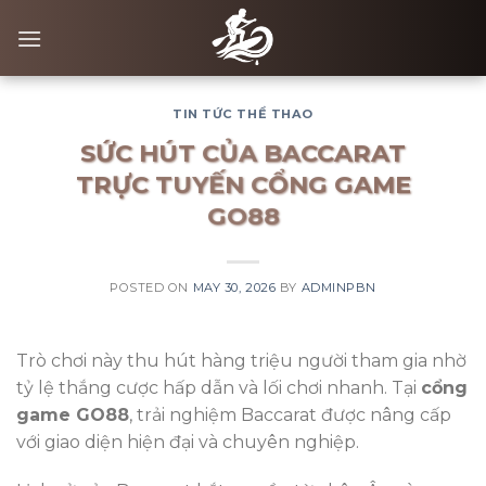
Skip
to
content
TIN TỨC THỂ THAO
SỨC HÚT CỦA BACCARAT
TRỰC TUYẾN CỔNG GAME
GO88
POSTED ON
MAY 30, 2026
BY
ADMINPBN
Trò chơi này thu hút hàng triệu người tham gia nhờ
tỷ lệ thắng cược hấp dẫn và lối chơi nhanh. Tại
cổng
game GO88
, trải nghiệm Baccarat được nâng cấp
với giao diện hiện đại và chuyên nghiệp.