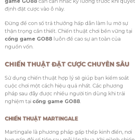
game GO88
cần cân nhắc kỹ lưỡng trước khi quyết
định đặt cược vào ô này.
Đừng để con số trả thưởng hấp dẫn làm lu mờ sự
thận trọng cần thiết. Chiến thuật chơi bền vững tại
cổng game GO88
luôn đề cao sự an toàn của
nguồn vốn.
CHIẾN THUẬT ĐẶT CƯỢC CHUYÊN SÂU
Sử dụng chiến thuật hợp lý sẽ giúp bạn kiểm soát
cuộc chơi một cách hiệu quả nhất. Các phương
pháp sau đây được nhiều người tin dùng khi trải
nghiệm tại
cổng game GO88
.
CHIẾN THUẬT MARTINGALE
Martingale là phương pháp gấp thếp kinh điển, nơi
bạn gấp đôi số tiền sau mỗi lần thua. Khi giành chiến