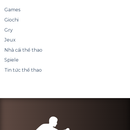
Games
Giochi
Gry
Jeux
Nhà cái thể thao
Spiele
Tin tức thể thao