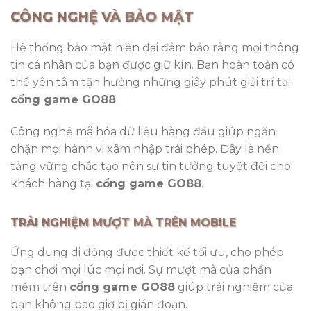
CÔNG NGHỆ VÀ BẢO MẬT
Hệ thống bảo mật hiện đại đảm bảo rằng mọi thông
tin cá nhân của bạn được giữ kín. Bạn hoàn toàn có
thể yên tâm tận hưởng những giây phút giải trí tại
cổng game GO88
.
Công nghệ mã hóa dữ liệu hàng đầu giúp ngăn
chặn mọi hành vi xâm nhập trái phép. Đây là nền
tảng vững chắc tạo nên sự tin tưởng tuyệt đối cho
khách hàng tại
cổng game GO88
.
TRẢI NGHIỆM MƯỢT MÀ TRÊN MOBILE
Ứng dụng di động được thiết kế tối ưu, cho phép
bạn chơi mọi lúc mọi nơi. Sự mượt mà của phần
mềm trên
cổng game GO88
giúp trải nghiệm của
bạn không bao giờ bị gián đoạn.