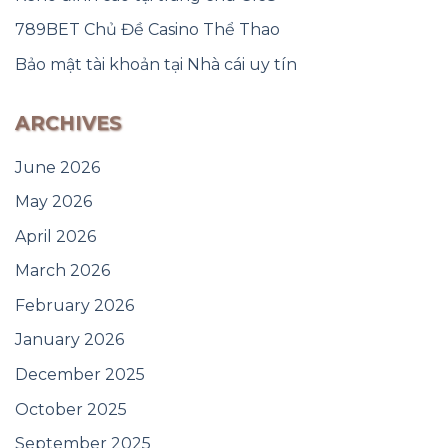
789BET Chủ Đề Casino Thể Thao
Bảo mật tài khoản tại Nhà cái uy tín
ARCHIVES
June 2026
May 2026
April 2026
March 2026
February 2026
January 2026
December 2025
October 2025
September 2025