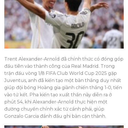
Trent Alexander-Arnold đã chính thức có đóng góp
đầu tiên vào thành công của Real Madrid. Trong
trận đấu vòng 1/8 FIFA Club World Cup 2025 gặp
Juventus, anh đã kiến tạo một bàn thắng duy nhất
giúp đội bóng Hoàng gia giành chiến thắng 1-0, tiến
vào tứ kết. Pha kiến tạo xuất thần này diễn ra ở
phút 54, khi Alexander-Arnold thực hiện một
đường chuyền chính xác từ cánh phải, giúp
Gonzalo Garcia đánh đầu ghi bàn cận thành.