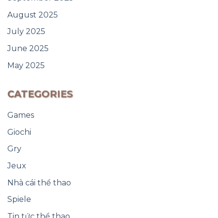
August 2025
July 2025
June 2025
May 2025
CATEGORIES
Games
Giochi
Gry
Jeux
Nhà cái thể thao
Spiele
Tin tức thể thao