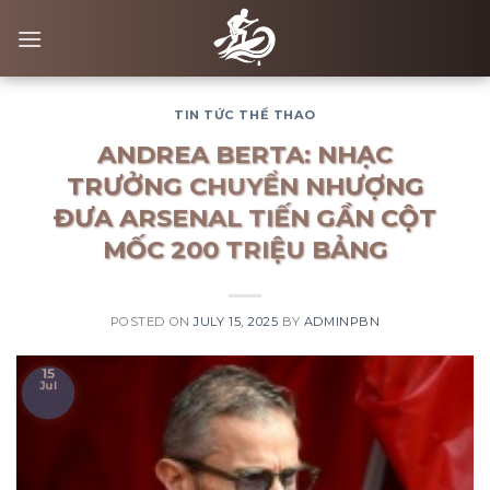
Skip
to
content
TIN TỨC THỂ THAO
ANDREA BERTA: NHẠC
TRƯỞNG CHUYỂN NHƯỢNG
ĐƯA ARSENAL TIẾN GẦN CỘT
MỐC 200 TRIỆU BẢNG
POSTED ON
JULY 15, 2025
BY
ADMINPBN
15
Jul