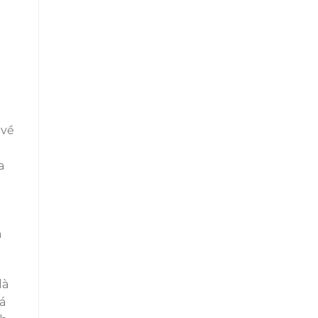
 về
a
n
là
á