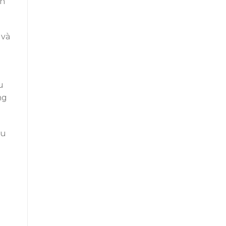
nh
 và
u
ng
au