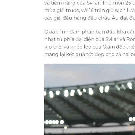
và tiềm năng của Svilar. Thủ môn 25
mùa giải trước, với 16 trận giữ sạch lư
các giải đấu hàng đầu châu Âu đạt đư
Quá trình đàm phán ban đầu khá căn
nhạt từ phía đại diện của Svilar và Ro
kịp thời và khéo léo của Giám đốc thể
mang lại kết quả tốt đẹp cho cả hai b