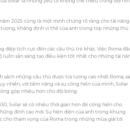
của Svilar là những yếu tố không thể thiếu trong đội hì
ng năm 2025 cũng là một minh chứng rõ ràng cho tài năng
ấn tượng, khẳng định vị thế của anh trong top những thủ
 điệp tích cực đến các cầu thủ trẻ khác. Việc Roma đầ
ộ luôn sẵn sàng tạo điều kiện tốt nhất cho những tài nă
anh sách những cầu thủ được trả lương cao nhất Roma, s
uy nhiên, với tiềm năng và sự cống hiến của mình, Svilar
 đóng góp nhiều hơn cho đội bóng.
0, Svilar sẽ có nhiều thời gian hơn để cống hiến cho
hững đỉnh cao mới. Sự hiện diện của anh trong khung
c cho tham vọng của Roma trong những mùa giải tới.