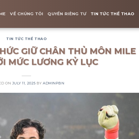
ME
VỀ CHÚNG TÔI
QUYỀN RIÊNG TƯ
TIN TỨC THỂ THAO
TIN TỨC THỂ THAO
HỨC GIỮ CHÂN THỦ MÔN MILE
ỚI MỨC LƯƠNG KỶ LỤC
ED ON
JULY 11, 2025
BY
ADMINPBN