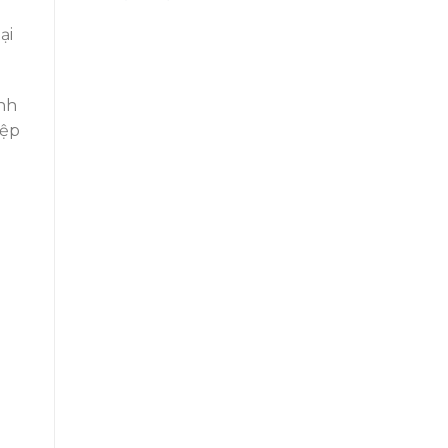
ại
nh
iệp