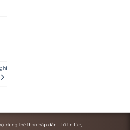
ghi
 nội dung thể thao hấp dẫn – từ tin tức,