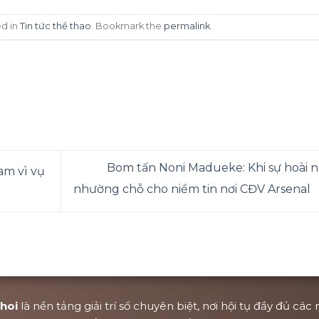
ed in
Tin tức thể thao
. Bookmark the
permalink
.
Bom tấn Noni Madueke: Khi sự hoài n
am vì vụ
nhường chỗ cho niềm tin nơi CĐV Arsenal
e
hoi
là nền tảng giải trí số chuyên biệt, nơi hội tụ đầy đủ các