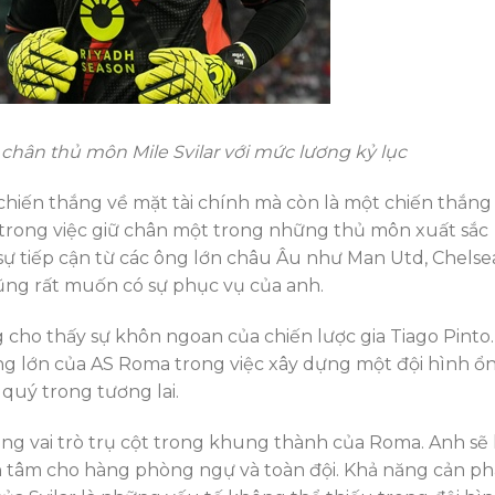
chân thủ môn Mile Svilar với mức lương kỷ lục
 chiến thắng về mặt tài chính mà còn là một chiến thắng
trong việc giữ chân một trong những thủ môn xuất sắc
sự tiếp cận từ các ông lớn châu Âu như Man Utd, Chelse
ũng rất muốn có sự phục vụ của anh.
g cho thấy sự khôn ngoan của chiến lược gia Tiago Pinto.
ọng lớn của AS Roma trong việc xây dựng một đội hình ổ
quý trong tương lai.
đóng vai trò trụ cột trong khung thành của Roma. Anh sẽ 
an tâm cho hàng phòng ngự và toàn đội. Khả năng cản ph