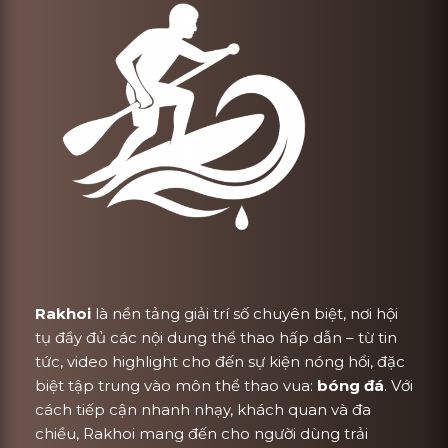
Rakhoi
là nền tảng giải trí số chuyên biệt, nơi hội
tụ đầy đủ các nội dung thể thao hấp dẫn – từ tin
tức, video highlight cho đến sự kiện nóng hổi, đặc
biệt tập trung vào môn thể thao vua:
bóng đá
. Với
cách tiếp cận nhanh nhạy, khách quan và đa
chiều, Rakhoi mang đến cho người dùng trải