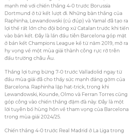
mạnh mẽ với chiến thắng 4-0 trước Borussia
Dortmund ở tứ kết lượt đi. Những bàn thắng của
Raphinha, Lewandowski (cú đúp) và Yamal đã tạo ra
lợi thế rất lớn cho đội bóng xứ Catalan trước khi tiến
vào bán kết. Đây là lần đầu tiên Barcelona góp mặt
ở bán kết Champions League kể từ năm 2019, mở ra
hy vọng về một mùa giải thành công rực rỡ trên
đấu trường châu Âu.
Thắng lợi tưng bừng 7-0 trước Valladolid ngay từ
đầu mùa giải đã cho thấy sức mạnh đáng gờm của
Barcelona. Raphinha lập hat-trick, trong khi
Lewandowski, Kounde, Olmo và Ferran Torres cũng
góp công vào chiến thắng đậm đà này. Đây là một
lời tuyên bố hùng hồn về tham vọng của Barcelona
trong mùa giải 2024/25.
Chiến thắng 4-0 trước Real Madrid ở La Liga trong