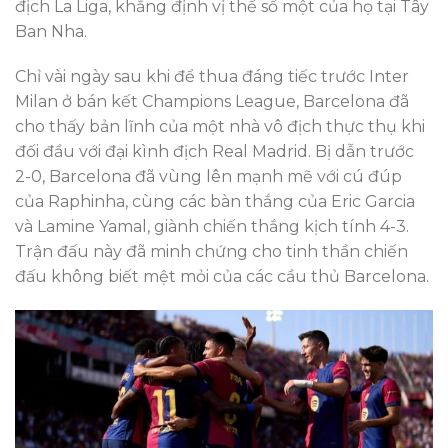
địch La Liga, khẳng định vị thế số một của họ tại Tây
Ban Nha.
Chỉ vài ngày sau khi để thua đáng tiếc trước Inter
Milan ở bán kết Champions League, Barcelona đã
cho thấy bản lĩnh của một nhà vô địch thực thụ khi
đối đầu với đại kình địch Real Madrid. Bị dẫn trước
2-0, Barcelona đã vùng lên mạnh mẽ với cú đúp
của Raphinha, cùng các bàn thắng của Eric Garcia
và Lamine Yamal, giành chiến thắng kịch tính 4-3.
Trận đấu này đã minh chứng cho tinh thần chiến
đấu không biết mệt mỏi của các cầu thủ Barcelona.