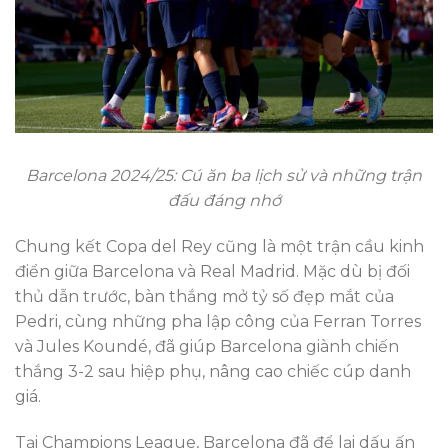
Barcelona 2024/25: Cú ăn ba lịch sử và những trận
đấu đáng nhớ
Chung kết Copa del Rey cũng là một trận cầu kinh
điển giữa Barcelona và Real Madrid. Mặc dù bị đối
thủ dẫn trước, bàn thắng mở tỷ số đẹp mắt của
Pedri, cùng những pha lập công của Ferran Torres
và Jules Koundé, đã giúp Barcelona giành chiến
thắng 3-2 sau hiệp phụ, nâng cao chiếc cúp danh
giá.
Tại Champions League, Barcelona đã để lại dấu ấn