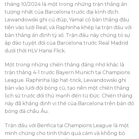
tháng 10/2024 là một trong những trận thắng ấn
tượng nhất của Barcelona trước đại kình địch.
Lewandowski ghi cú đúp, Yamal có bàn thắng đầu
tiên vào lưới Real, và Raphinha khép lại trận đấu với
bàn thắng ấn định tỷ số. Trận đấu này chứng tỏ sự
áp đảo tuyệt đối của Barcelona trước Real Madrid
dưới thời HLV Hansi Flick.
Một trong những chiến thắng đáng nhớ khác là
trận thắng 4-1 trước Bayern Munich tại Champions
League. Raphinha lập hat-trick, Lewandowski ghi
bàn vào lưới đội bóng cũ, tạo nên một chiến thắng
lịch sử trước đối thủ mạnh đến từ Đức. Chiến thắng
này đã khẳng định vị thế của Barcelona trên bản đồ
bóng đá châu Âu.
Trận đấu với Benfica tại Champions League là một
minh chứng cho tinh thần quả cảm và không bỏ