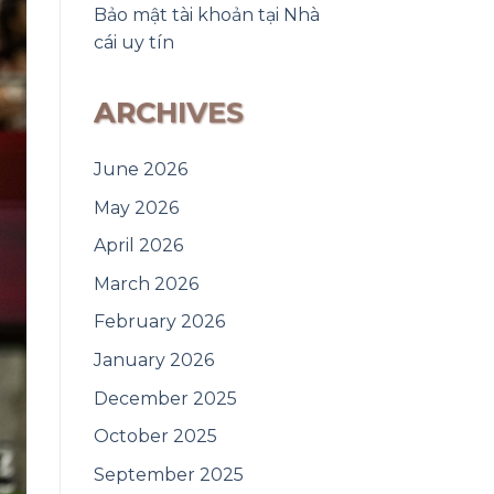
Bảo mật tài khoản tại Nhà
cái uy tín
ARCHIVES
June 2026
May 2026
April 2026
March 2026
February 2026
January 2026
December 2025
October 2025
September 2025