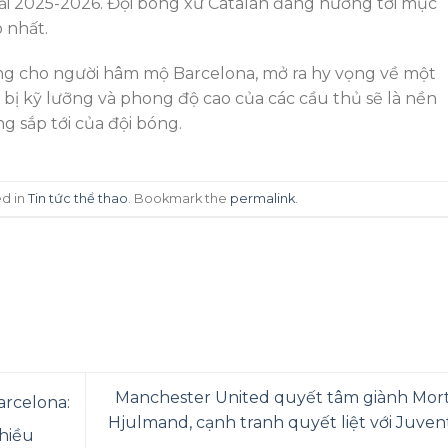
iải 2025-2026. Đội bóng xứ Catalan đang hướng tới mục
 nhất.
ng cho người hâm mộ Barcelona, mở ra hy vọng về một
 bị kỹ lưỡng và phong độ cao của các cầu thủ sẽ là nền
 sắp tới của đội bóng.
ed in
Tin tức thể thao
. Bookmark the
permalink
.
Manchester United quyết tâm giành Mor
arcelona:
Hjulmand, cạnh tranh quyết liệt với Juven
hiều