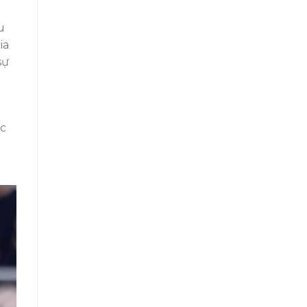
u
ia
sự
ắc