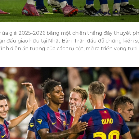
mùa giải 2025-2026 bằng một chiến thắng đầy thuyết p
 trận đấu giao hữu tại Nhật Bản. Trận đấu đã chứng kiến s
ình diễn ấn tượng của các trụ cột, mở ra triển vọng tươi