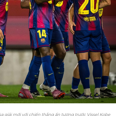
a giải mới với chiến thắng ấn tượng trước Vissel Kobe