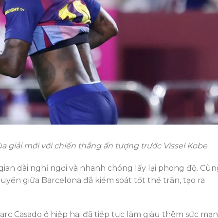
a giải mới với chiến thắng ấn tượng trước Vissel Kobe
i gian dài nghỉ ngơi và nhanh chóng lấy lại phong độ. Cù
tuyến giữa Barcelona đã kiểm soát tốt thế trận, tạo ra
rc Casado ở hiệp hai đã tiếp tục làm giàu thêm sức mạ