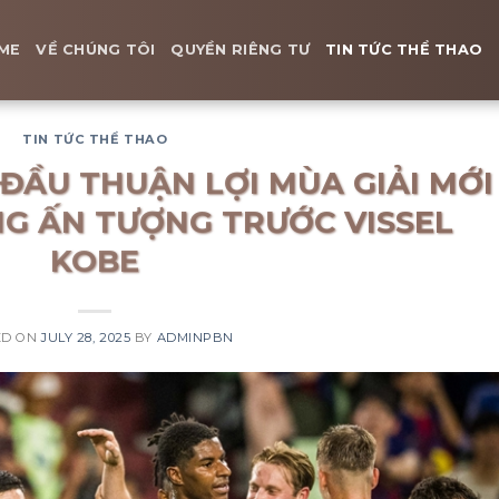
ME
VỀ CHÚNG TÔI
QUYỀN RIÊNG TƯ
TIN TỨC THỂ THAO
TIN TỨC THỂ THAO
ĐẦU THUẬN LỢI MÙA GIẢI MỚI
NG ẤN TƯỢNG TRƯỚC VISSEL
KOBE
ED ON
JULY 28, 2025
BY
ADMINPBN