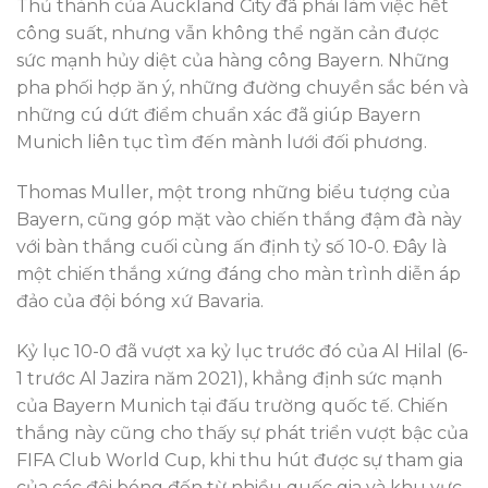
Thủ thành của Auckland City đã phải làm việc hết
công suất, nhưng vẫn không thể ngăn cản được
sức mạnh hủy diệt của hàng công Bayern. Những
pha phối hợp ăn ý, những đường chuyền sắc bén và
những cú dứt điểm chuẩn xác đã giúp Bayern
Munich liên tục tìm đến mành lưới đối phương.
Thomas Muller, một trong những biểu tượng của
Bayern, cũng góp mặt vào chiến thắng đậm đà này
với bàn thắng cuối cùng ấn định tỷ số 10-0. Đây là
một chiến thắng xứng đáng cho màn trình diễn áp
đảo của đội bóng xứ Bavaria.
Kỷ lục 10-0 đã vượt xa kỷ lục trước đó của Al Hilal (6-
1 trước Al Jazira năm 2021), khẳng định sức mạnh
của Bayern Munich tại đấu trường quốc tế. Chiến
thắng này cũng cho thấy sự phát triển vượt bậc của
FIFA Club World Cup, khi thu hút được sự tham gia
của các đội bóng đến từ nhiều quốc gia và khu vực