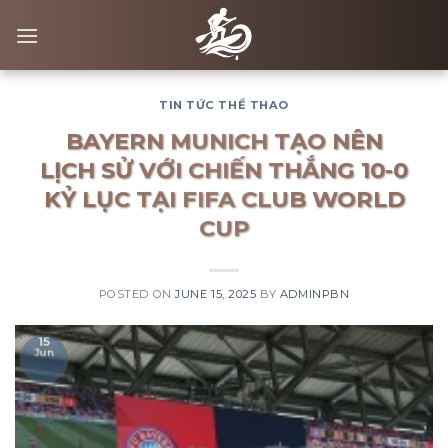
Skip
to
content
TIN TỨC THỂ THAO
BAYERN MUNICH TẠO NÊN
LỊCH SỬ VỚI CHIẾN THẮNG 10-0
KỶ LỤC TẠI FIFA CLUB WORLD
CUP
POSTED ON
JUNE 15, 2025
BY
ADMINPBN
15
Jun