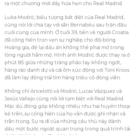
ra một chương mới đầy hứa hẹn cho Real Madrid.
Luka Modrić, biểu tượng bất diệt của Real Madrid,
cũng nói lời chia tay với sân Bernabéu sau trận đấu
cuối cùng của mình. Ở tuổi 39, tiền vệ người Croatia
đã cống hiến trọn vẹn sự nghiệp cho đội bóng
Hoàng gia, để lại dấu ấn không thể phai mờ trong
lòng người hâm mộ. Hình ảnh Modrić được thay ra ở
phút 85 giữa những tràng pháo tay không ngớt,
hàng rào danh dự và cái ôm xúc động với Toni Kroos
đã làm lay động trái tim hàng triệu cổ động viên.
Không chỉ Ancelotti và Modrić, Lucas Vázquez và
Jesús Vallejo cũng nói lời tạm biệt với Real Madrid.
Mặc dù đóng góp không nhiều như hai huyền thoại
kể trên, sự cống hiến của họ vẫn được ghi nhận và
trân trọng. Sự ra đi của những cầu thủ này đánh
dấu một bước ngoặt quan trọng trong quá trình tái