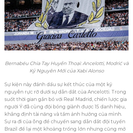
Bernabéu Chia Tay Huyền Thoại: Ancelotti, Modrić và
Kỷ Nguyên Mới của Xabi Alonso
Sự kiện này đánh dấu sự kết thúc của một kỷ
nguyên rực rỡ dưới sự dẫn dắt của Ancelotti. Trong
suốt thời gian gắn bó với Real Madrid, chiến lược gia
người Ý đã cùng đội bóng giành được 15 danh hiệu,
khẳng định tài năng và tầm ảnh hưởng của mình.
Sự ra đi của ông để chuyển sang dẫn dắt đội tuyển
Brazil để lại một khoảng trống lớn nhưng cũng mở