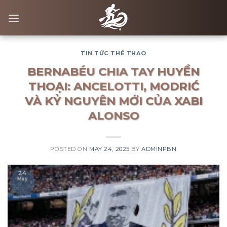
Skip
to
content
TIN TỨC THỂ THAO
BERNABÉU CHIA TAY HUYỀN
THOẠI: ANCELOTTI, MODRIĆ
VÀ KỶ NGUYÊN MỚI CỦA XABI
ALONSO
POSTED ON
MAY 24, 2025
BY
ADMINPBN
24
May