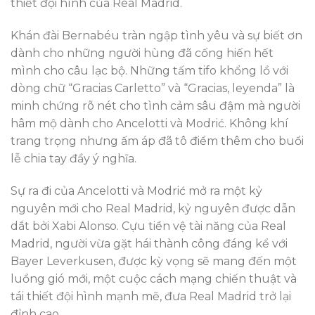
thiết đội hình của Real Madrid.
Khán đài Bernabéu tràn ngập tình yêu và sự biết ơn
dành cho những người hùng đã cống hiến hết
mình cho câu lạc bộ. Những tấm tifo khổng lồ với
dòng chữ “Gracias Carletto” và “Gracias, leyenda” là
minh chứng rõ nét cho tình cảm sâu đậm mà người
hâm mộ dành cho Ancelotti và Modrić. Không khí
trang trọng nhưng ấm áp đã tô điểm thêm cho buổi
lễ chia tay đầy ý nghĩa.
Sự ra đi của Ancelotti và Modrić mở ra một kỷ
nguyên mới cho Real Madrid, kỷ nguyên được dẫn
dắt bởi Xabi Alonso. Cựu tiền vệ tài năng của Real
Madrid, người vừa gặt hái thành công đáng kể với
Bayer Leverkusen, được kỳ vọng sẽ mang đến một
luồng gió mới, một cuộc cách mạng chiến thuật và
tái thiết đội hình mạnh mẽ, đưa Real Madrid trở lại
đỉnh cao.