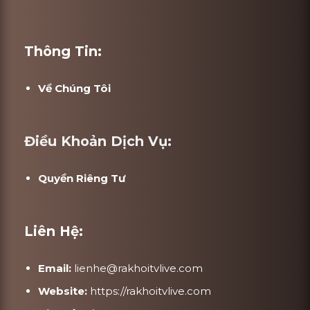
Thông Tin:
Về Chúng Tôi
Điều Khoản Dịch Vụ:
Quyền Riêng Tư
Liên Hệ:
Email:
lienhe@rakhoitvlive.com
Website:
https://rakhoitvlive.com