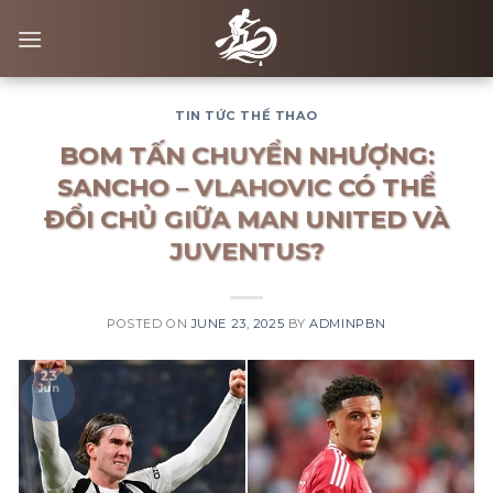
Skip
to
content
TIN TỨC THỂ THAO
BOM TẤN CHUYỂN NHƯỢNG:
SANCHO – VLAHOVIC CÓ THỂ
ĐỔI CHỦ GIỮA MAN UNITED VÀ
JUVENTUS?
POSTED ON
JUNE 23, 2025
BY
ADMINPBN
23
Jun