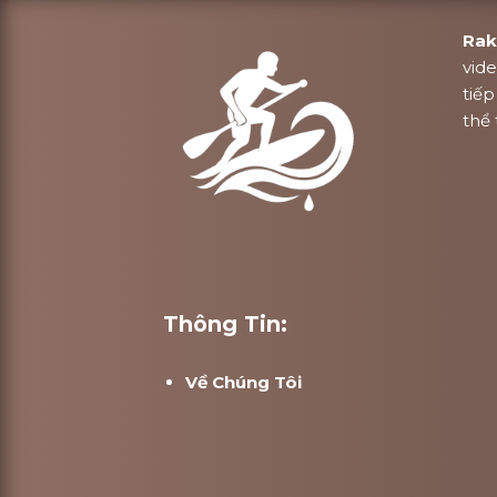
Rak
vide
tiế
thể 
Thông Tin:
Về Chúng Tôi