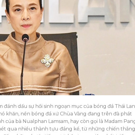
 đánh dấu sự hồi sinh ngoạn mục của bóng đá Thái Lan
 khó khăn, nền bóng đá xứ Chùa Vàng đang trên đà phát
tình của bà Nualphan Lamsam, hay còn gọi là Madam Pang
nét qua nhiều thành tựu đáng kể, từ những chiến thắn