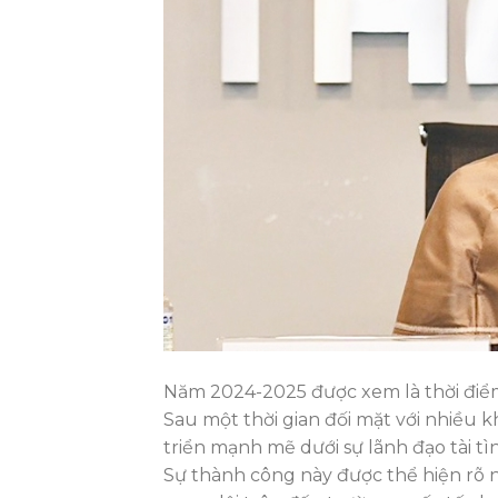
Năm 2024-2025 được xem là thời điểm
Sau một thời gian đối mặt với nhiều
triển mạnh mẽ dưới sự lãnh đạo tài 
Sự thành công này được thể hiện rõ 