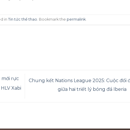
ed in
Tin tức thể thao
. Bookmark the
permalink
.
 mới rực
Chung kết Nations League 2025: Cuộc đối 
a HLV Xabi
giữa hai triết lý bóng đá Iberia