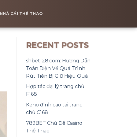
NHÀ CÁI THỂ THAO
RECENT POSTS
shbet128.com: Hướng Dẫn
Toàn Diện Về Quá Trình
Rút Tiền Bị Giữ Hiệu Quả
Hợp tác đại lý trang chủ
F168
Keno đỉnh cao tại trang
chủ C168
789BET Chủ Đề Casino
Thể Thao