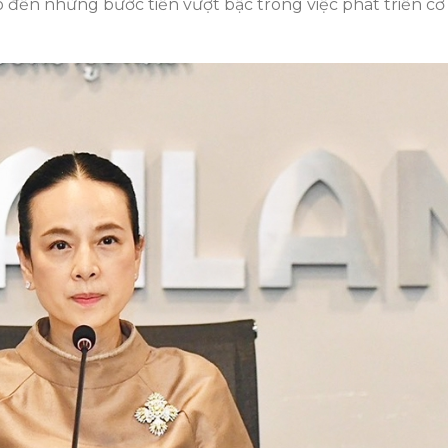
 đến những bước tiến vượt bậc trong việc phát triển cơ