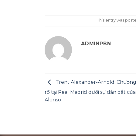
This entry was post
ADMINPBN
Trent Alexander-Arnold: Chương
rỡ tại Real Madrid dưới sự dẫn dắt củ
Alonso