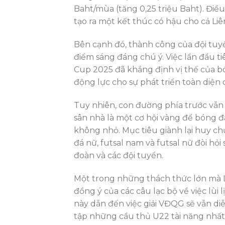
Baht/mùa (tăng 0,25 triệu Baht). Điều
tạo ra một kết thúc có hậu cho cả Liê
Bên cạnh đó, thành công của đội tuyển
điểm sáng đáng chú ý. Việc lần đầu t
Cup 2025 đã khẳng định vị thế của bó
động lực cho sự phát triển toàn diện
Tuy nhiên, con đường phía trước vẫn
sân nhà là một cơ hội vàng để bóng đ
không nhỏ. Mục tiêu giành lại huy c
đá nữ, futsal nam và futsal nữ đòi hỏ
đoàn và các đội tuyển.
Một trong những thách thức lớn mà L
đồng ý của các câu lạc bộ về việc lùi
này dẫn đến việc giải VĐQG sẽ vẫn di
tập những cầu thủ U22 tài năng nhất 