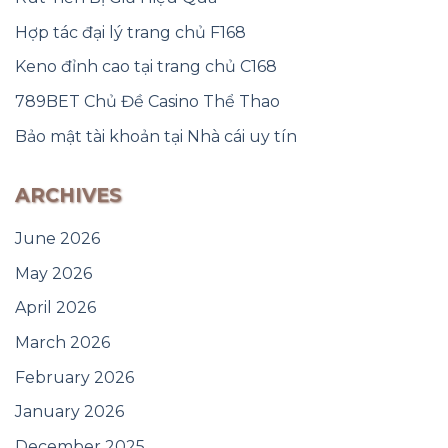
Hợp tác đại lý trang chủ F168
Keno đỉnh cao tại trang chủ C168
789BET Chủ Đề Casino Thể Thao
Bảo mật tài khoản tại Nhà cái uy tín
ARCHIVES
June 2026
May 2026
April 2026
March 2026
February 2026
January 2026
December 2025