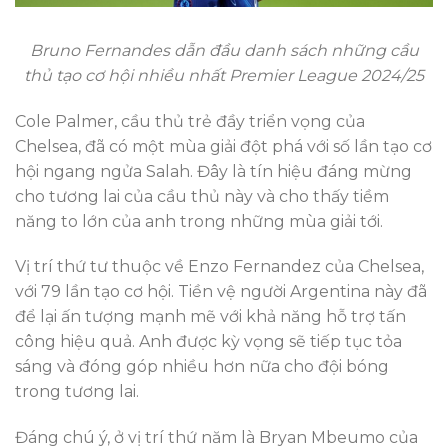
Bruno Fernandes dẫn đầu danh sách những cầu
thủ tạo cơ hội nhiều nhất Premier League 2024/25
Cole Palmer, cầu thủ trẻ đầy triển vọng của
Chelsea, đã có một mùa giải đột phá với số lần tạo cơ
hội ngang ngửa Salah. Đây là tín hiệu đáng mừng
cho tương lai của cầu thủ này và cho thấy tiềm
năng to lớn của anh trong những mùa giải tới.
Vị trí thứ tư thuộc về Enzo Fernandez của Chelsea,
với 79 lần tạo cơ hội. Tiền vệ người Argentina này đã
để lại ấn tượng mạnh mẽ với khả năng hỗ trợ tấn
công hiệu quả. Anh được kỳ vọng sẽ tiếp tục tỏa
sáng và đóng góp nhiều hơn nữa cho đội bóng
trong tương lai.
Đáng chú ý, ở vị trí thứ năm là Bryan Mbeumo của