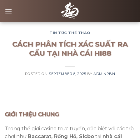
Skip
to
content
TIN TỨC THỂ THAO
CÁCH PHÂN TÍCH XÁC SUẤT RA
CẦU TẠI NHÀ CÁI HI88
POSTED ON
SEPTEMBER 8, 2025
BY
ADMINPBN
GIỚI THIỆU CHUNG
Trong thế giới casino trực tuyến, đặc biệt với các trò
chơi như
Baccarat, Rồng Hổ, Sicbo
tại
nhà cái