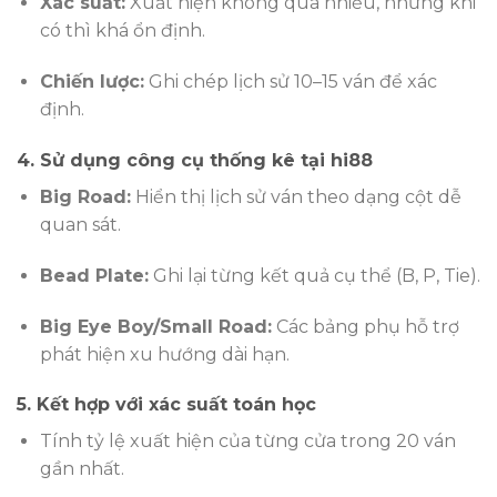
Xác suất:
Xuất hiện không quá nhiều, nhưng khi
có thì khá ổn định.
Chiến lược:
Ghi chép lịch sử 10–15 ván để xác
định.
4. Sử dụng công cụ thống kê tại hi88
Big Road:
Hiển thị lịch sử ván theo dạng cột dễ
quan sát.
Bead Plate:
Ghi lại từng kết quả cụ thể (B, P, Tie).
Big Eye Boy/Small Road:
Các bảng phụ hỗ trợ
phát hiện xu hướng dài hạn.
5. Kết hợp với xác suất toán học
Tính tỷ lệ xuất hiện của từng cửa trong 20 ván
gần nhất.