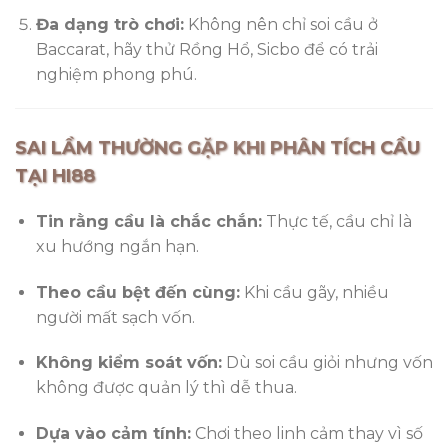
Đa dạng trò chơi:
Không nên chỉ soi cầu ở
Baccarat, hãy thử Rồng Hổ, Sicbo để có trải
nghiệm phong phú.
SAI LẦM THƯỜNG GẶP KHI PHÂN TÍCH CẦU
TẠI HI88
Tin rằng cầu là chắc chắn:
Thực tế, cầu chỉ là
xu hướng ngắn hạn.
Theo cầu bệt đến cùng:
Khi cầu gãy, nhiều
người mất sạch vốn.
Không kiểm soát vốn:
Dù soi cầu giỏi nhưng vốn
không được quản lý thì dễ thua.
Dựa vào cảm tính:
Chơi theo linh cảm thay vì số