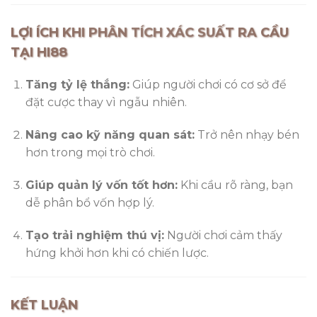
LỢI ÍCH KHI PHÂN TÍCH XÁC SUẤT RA CẦU
TẠI HI88
Tăng tỷ lệ thắng:
Giúp người chơi có cơ sở để
đặt cược thay vì ngẫu nhiên.
Nâng cao kỹ năng quan sát:
Trở nên nhạy bén
hơn trong mọi trò chơi.
Giúp quản lý vốn tốt hơn:
Khi cầu rõ ràng, bạn
dễ phân bổ vốn hợp lý.
Tạo trải nghiệm thú vị:
Người chơi cảm thấy
hứng khởi hơn khi có chiến lược.
KẾT LUẬN