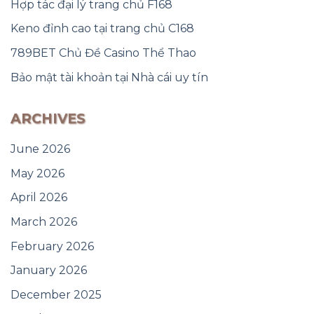
Hợp tác đại lý trang chủ F168
Keno đỉnh cao tại trang chủ C168
789BET Chủ Đề Casino Thể Thao
Bảo mật tài khoản tại Nhà cái uy tín
ARCHIVES
June 2026
May 2026
April 2026
March 2026
February 2026
January 2026
December 2025