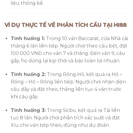
liệu thống kê.
VÍ DỤ THỰC TẾ VỀ PHÂN TÍCH CẦU TẠI HI88
Tình huống 1:
Trong 10 ván Baccarat, cửa Nhà cái
thắng 6 lần liên tiếp. Người chơi theo cầu bệt, đặt
100.000 VNĐ cho ván 7 và thắng. Đến ván 9, cầu
gãy, họ dừng lại kịp thời và bảo toàn lợi nhuận.
Tình huống 2:
Trong Rồng Hổ, kết quả ra Hổ –
Rồng – Hổ – Rồng liên tiếp. Người chơi nhận diện
cầu dây và đặt theo, thắng liên tục 4 ván trước
khi cầu gãy.
Tình huống 3:
Trong Sicbo, kết quả ra Tài liên
tục 8 lần. Người chơi phân tích xác suất và đặt
Xỉu cho ván tiếp theo, đúng như dự đoán.