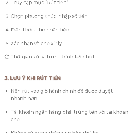
Truy cập mục “Rút tiền”
Chọn phương thức, nhập số tiền
Điền thông tin nhận tiền
Xác nhận và chờ xử lý
⏱ Thời gian xử lý: trung bình 1–5 phút
3. LƯU Ý KHI RÚT TIỀN
Nên rút vào giờ hành chính để được duyệt
nhanh hơn
Tài khoản ngân hàng phải trùng tên với tài khoản
chơi