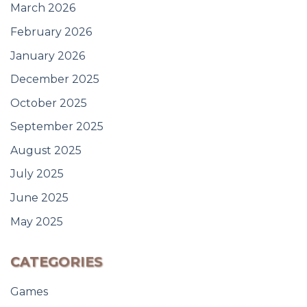
March 2026
February 2026
January 2026
December 2025
October 2025
September 2025
August 2025
July 2025
June 2025
May 2025
CATEGORIES
Games