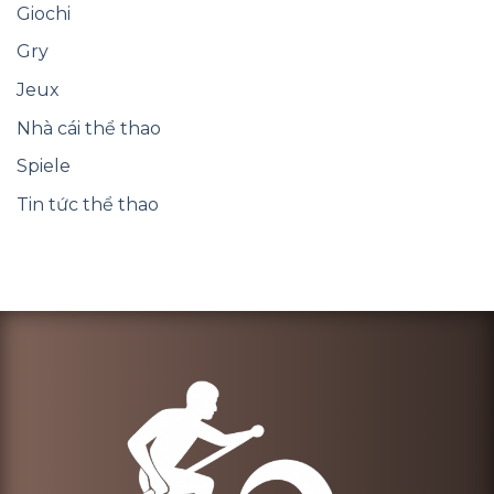
Giochi
Gry
Jeux
Nhà cái thể thao
Spiele
Tin tức thể thao