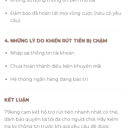
Không sử dụng thông tin bên thứ ba
Đảm bảo đã hoàn tất mọi vòng cược (nếu có yêu
cầu)
4. NHỮNG LÝ DO KHIẾN RÚT TIỀN BỊ CHẬM
Nhập sai thông tin tài khoản
Chưa hoàn thành điều kiện khuyến mãi
Hệ thống ngân hàng đang bảo trì
KẾT LUẬN
79king cam kết hỗ trợ rút tiền nhanh nhất có thể,
đảm bảo quyền lợi tối đa cho người chơi. Hãy kiểm
tra kỹ thông tin trước khi gửi yêu cầu để được