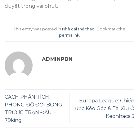
duyệt trong vài phút.
This entry was posted in
Nhà cái thể thao
. Bookmark the
permalink
.
ADMINPBN
CÁCH PHÂN TÍCH
Europa League: Chiến
PHONG ĐỘ ĐỘI BÓNG
Lược Kèo Góc & Tài Xỉu Ở
TRƯỚC TRẬN ĐẤU –
Keonhacai5
79king