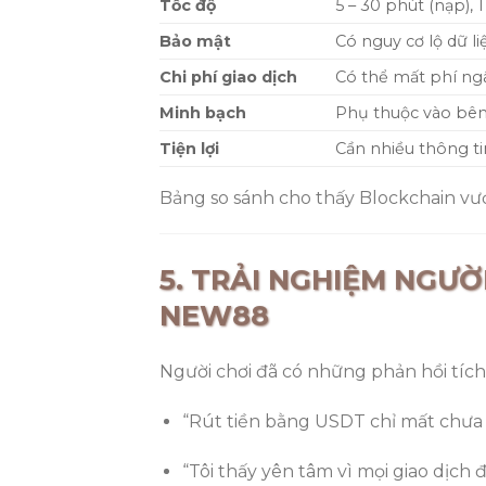
Tốc độ
5 – 30 phút (nạp), 1
Bảo mật
Có nguy cơ lộ dữ li
Chi phí giao dịch
Có thể mất phí n
Minh bạch
Phụ thuộc vào bên
Tiện lợi
Cần nhiều thông ti
Bảng so sánh cho thấy Blockchain vượ
5. TRẢI NGHIỆM NGƯỜ
NEW88
Người chơi đã có những phản hồi tíc
“Rút tiền bằng USDT chỉ mất chưa 
“Tôi thấy yên tâm vì mọi giao dịch đ