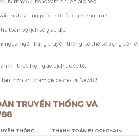
hể bị thay đổi hoặc xâm nhập trái phép.
 vài phút, không phải chờ hàng giờ như trước.
ra toàn bộ lịch sử giao dịch.
n:
ngoài ngân hàng truyền thống, có thể sử dụng tiền đ
an khi thực hiện giao dịch quốc tế.
n tâm hơn khi tham gia casino tại New88.
OÁN TRUYỀN THỐNG VÀ
W88
RUYỀN THỐNG
THANH TOÁN BLOCKCHAIN