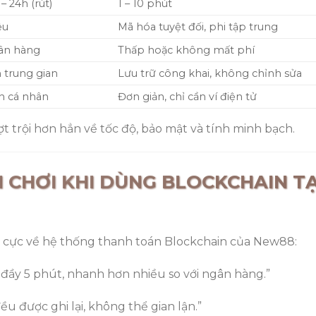
 – 24h (rút)
1 – 10 phút
ệu
Mã hóa tuyệt đối, phi tập trung
gân hàng
Thấp hoặc không mất phí
 trung gian
Lưu trữ công khai, không chỉnh sửa
n cá nhân
Đơn giản, chỉ cần ví điện tử
t trội hơn hẳn về tốc độ, bảo mật và tính minh bạch.
I CHƠI KHI DÙNG BLOCKCHAIN TẠ
h cực về hệ thống thanh toán Blockchain của New88:
đầy 5 phút, nhanh hơn nhiều so với ngân hàng.”
ều được ghi lại, không thể gian lận.”