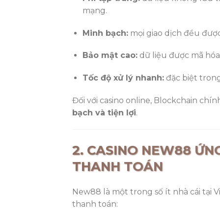
mạng.
Minh bạch:
mọi giao dịch đều được 
Bảo mật cao:
dữ liệu được mã hóa,
Tốc độ xử lý nhanh:
đặc biệt trong
Đối với casino online, Blockchain chí
bạch và tiện lợi
.
2. CASINO NEW88 Ứ
THANH TOÁN
New88 là một trong số ít nhà cái tạ
thanh toán: