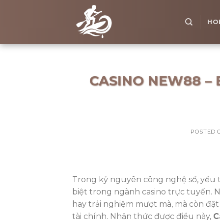
Skip
to
HO
content
CASINO NEW88 –
POSTED 
Trong kỷ nguyên công nghệ số, yếu 
biệt trong ngành casino trực tuyến. 
hay trải nghiệm mượt mà, mà còn đặt n
tài chính. Nhận thức được điều này,
C