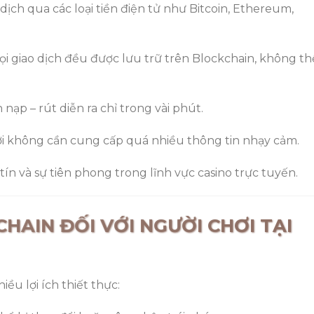
 dịch qua các loại tiền điện tử như Bitcoin, Ethereum,
i giao dịch đều được lưu trữ trên Blockchain, không th
 nạp – rút diễn ra chỉ trong vài phút.
i không cần cung cấp quá nhiều thông tin nhạy cảm.
n và sự tiên phong trong lĩnh vực casino trực tuyến.
CHAIN ĐỐI VỚI NGƯỜI CHƠI TẠI
ều lợi ích thiết thực: