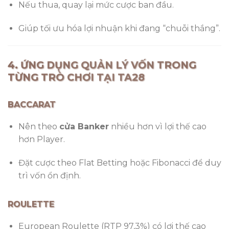
Nếu thua, quay lại mức cược ban đầu.
Giúp tối ưu hóa lợi nhuận khi đang “chuỗi thắng”.
4. ỨNG DỤNG QUẢN LÝ VỐN TRONG
TỪNG TRÒ CHƠI TẠI TA28
BACCARAT
Nên theo
cửa Banker
nhiều hơn vì lợi thế cao
hơn Player.
Đặt cược theo Flat Betting hoặc Fibonacci để duy
trì vốn ổn định.
ROULETTE
European Roulette (RTP 97,3%) có lợi thế cao