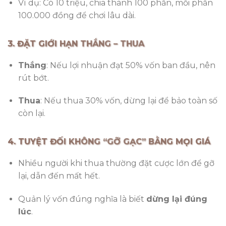
Ví dụ: Có 10 triệu, chia thành 100 phần, mỗi phần
100.000 đồng để chơi lâu dài.
3. ĐẶT GIỚI HẠN THẮNG – THUA
Thắng
: Nếu lợi nhuận đạt 50% vốn ban đầu, nên
rút bớt.
Thua
: Nếu thua 30% vốn, dừng lại để bảo toàn số
còn lại.
4. TUYỆT ĐỐI KHÔNG “GỠ GẠC” BẰNG MỌI GIÁ
Nhiều người khi thua thường đặt cược lớn để gỡ
lại, dẫn đến mất hết.
Quản lý vốn đúng nghĩa là biết
dừng lại đúng
lúc
.