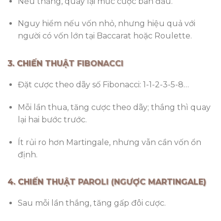
Nếu thắng, quay lại mức cược ban đầu.
Nguy hiểm nếu vốn nhỏ, nhưng hiệu quả với
người có vốn lớn tại Baccarat hoặc Roulette.
3. CHIẾN THUẬT FIBONACCI
Đặt cược theo dãy số Fibonacci: 1-1-2-3-5-8…
Mỗi lần thua, tăng cược theo dãy; thắng thì quay
lại hai bước trước.
Ít rủi ro hơn Martingale, nhưng vẫn cần vốn ổn
định.
4. CHIẾN THUẬT PAROLI (NGƯỢC MARTINGALE)
Sau mỗi lần thắng, tăng gấp đôi cược.