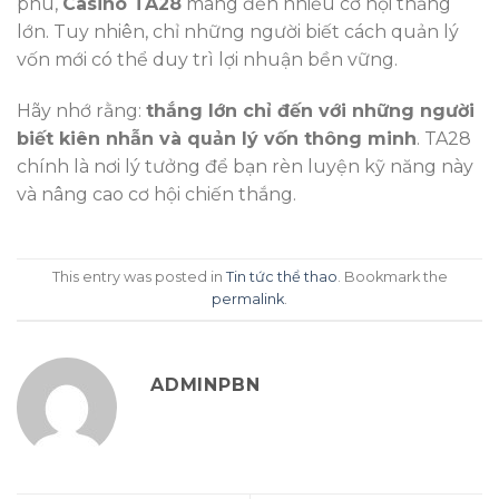
phú,
Casino TA28
mang đến nhiều cơ hội thắng
lớn. Tuy nhiên, chỉ những người biết cách quản lý
vốn mới có thể duy trì lợi nhuận bền vững.
Hãy nhớ rằng:
thắng lớn chỉ đến với những người
biết kiên nhẫn và quản lý vốn thông minh
. TA28
chính là nơi lý tưởng để bạn rèn luyện kỹ năng này
và nâng cao cơ hội chiến thắng.
This entry was posted in
Tin tức thể thao
. Bookmark the
permalink
.
ADMINPBN