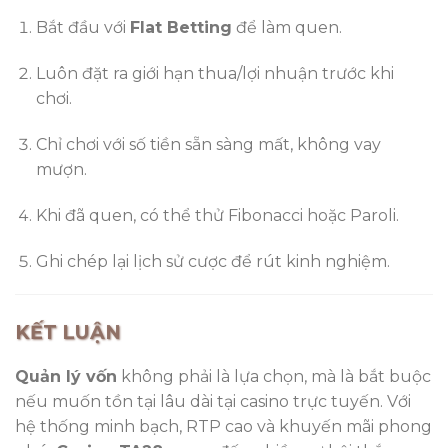
Bắt đầu với
Flat Betting
để làm quen.
Luôn đặt ra giới hạn thua/lợi nhuận trước khi
chơi.
Chỉ chơi với số tiền sẵn sàng mất, không vay
mượn.
Khi đã quen, có thể thử Fibonacci hoặc Paroli.
Ghi chép lại lịch sử cược để rút kinh nghiệm.
KẾT LUẬN
Quản lý vốn
không phải là lựa chọn, mà là bắt buộc
nếu muốn tồn tại lâu dài tại casino trực tuyến. Với
hệ thống minh bạch, RTP cao và khuyến mãi phong