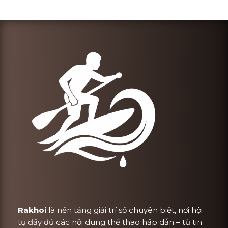
Rakhoi
là nền tảng giải trí số chuyên biệt, nơi hội
tụ đầy đủ các nội dung thể thao hấp dẫn – từ tin