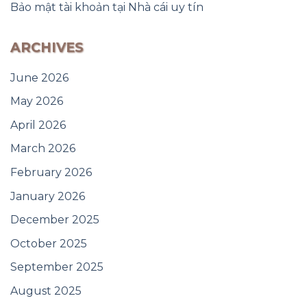
Bảo mật tài khoản tại Nhà cái uy tín
ARCHIVES
June 2026
May 2026
April 2026
March 2026
February 2026
January 2026
December 2025
October 2025
September 2025
August 2025