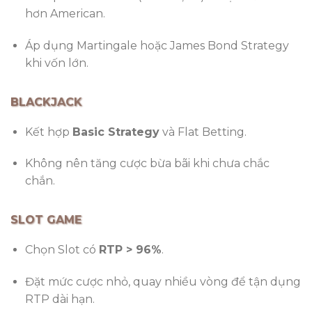
hơn American.
Áp dụng Martingale hoặc James Bond Strategy
khi vốn lớn.
BLACKJACK
Kết hợp
Basic Strategy
và Flat Betting.
Không nên tăng cược bừa bãi khi chưa chắc
chắn.
SLOT GAME
Chọn Slot có
RTP > 96%
.
Đặt mức cược nhỏ, quay nhiều vòng để tận dụng
RTP dài hạn.