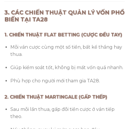
3. CÁC CHIẾN THUẬT QUẢN LÝ VỐN PHỔ
BIẾN TẠI TA28
1. CHIẾN THUẬT FLAT BETTING (CƯỢC ĐỀU TAY)
Mỗi ván cược cùng một số tiền, bất kể thắng hay
thua.
Giúp kiểm soát tốt, không bị mất vốn quá nhanh.
Phù hợp cho người mới tham gia TA28.
2. CHIẾN THUẬT MARTINGALE (GẤP THẾP)
Sau mỗi lần thua, gấp đôi tiền cược ở ván tiếp
theo.