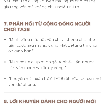
Nếu biết tận dụng khuyến mãi, người chơi có thể
gia tăng vốn mà không chịu nhiều rủi ro.
7. PHẢN HỒI TỪ CỘNG ĐỒNG NGƯỜI
CHƠI TA28
“Mình từng mất hết vốn chỉ vì không chia nhỏ
tiền cược, sau này áp dụng Flat Betting thì chơi
ổn định hơn.”
“Martingale giúp mình gỡ lại nhiều lần, nhưng
cần vốn mạnh và tâm lý vững.”
“Khuyến mãi hoàn trả ở TA28 rất hữu ích, coi như
vốn dự phòng.”
8. LỜI KHUYÊN DÀNH CHO NGƯỜI MỚI