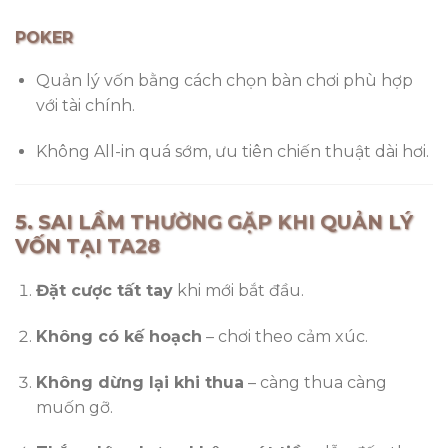
POKER
Quản lý vốn bằng cách chọn bàn chơi phù hợp
với tài chính.
Không All-in quá sớm, ưu tiên chiến thuật dài hơi.
5. SAI LẦM THƯỜNG GẶP KHI QUẢN LÝ
VỐN TẠI TA28
Đặt cược tất tay
khi mới bắt đầu.
Không có kế hoạch
– chơi theo cảm xúc.
Không dừng lại khi thua
– càng thua càng
muốn gỡ.