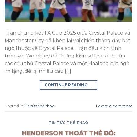
Trận chung kết FA Cup 2025 giữa Crystal Palace và
Manchester City đã khép lại với chiến thắng đầy bất
ngờ thuộc về Crystal Palace. Trận đấu kịch tính
trên sân Wembley đã chứng kiến sự tỏa sáng của
các cầu thủ Crystal Palace và một Haaland bất ngờ
im lặng, để lại nhiều câu […]
CONTINUE READING
→
Posted in
Tin tức thể thao
Leave a comment
TIN TỨC THỂ THAO
HENDERSON THOÁT THẺ ĐỎ: