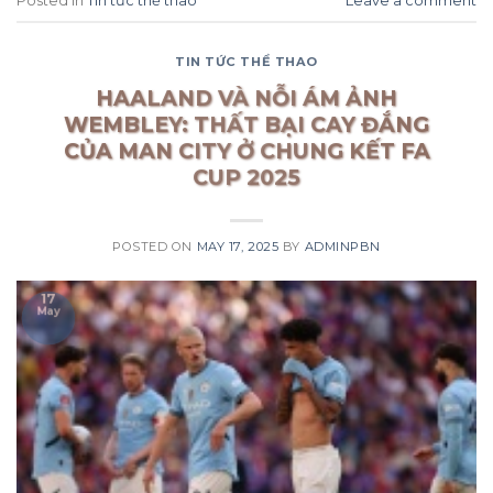
Posted in
Tin tức thể thao
Leave a comment
TIN TỨC THỂ THAO
HAALAND VÀ NỖI ÁM ẢNH
WEMBLEY: THẤT BẠI CAY ĐẮNG
CỦA MAN CITY Ở CHUNG KẾT FA
CUP 2025
POSTED ON
MAY 17, 2025
BY
ADMINPBN
17
May