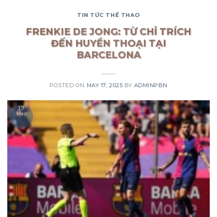
TIN TỨC THỂ THAO
FRENKIE DE JONG: TỪ CHỈ TRÍCH
ĐẾN HUYỀN THOẠI TẠI
BARCELONA
POSTED ON
MAY 17, 2025
BY
ADMINPBN
17
May