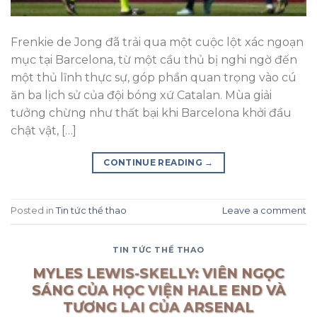
Frenkie de Jong đã trải qua một cuộc lột xác ngoạn
mục tại Barcelona, từ một cầu thủ bị nghi ngờ đến
một thủ lĩnh thực sự, góp phần quan trọng vào cú
ăn ba lịch sử của đội bóng xứ Catalan. Mùa giải
tưởng chừng như thất bại khi Barcelona khởi đầu
chật vật, […]
CONTINUE READING
→
Posted in
Tin tức thể thao
Leave a comment
TIN TỨC THỂ THAO
MYLES LEWIS-SKELLY: VIÊN NGỌC
SÁNG CỦA HỌC VIỆN HALE END VÀ
TƯƠNG LAI CỦA ARSENAL