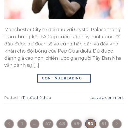
Manchester City sẽ đối đầu với Crystal Palace trong
trận chung kết FA Cup cuối tuần này, một cuộc đối
đầu được dự đoán sẽ vô cùng hấp dẫn và đầy khó
khăn cho đội bóng của Pep Guardiola. Dù được
đánh giá cao hơn, chiến lược gia người Tây Ban Nha
vẫn dành sự […]
CONTINUE READING
→
Posted in
Tin tức thể thao
Leave a comment
1
…
47
48
49
51
50