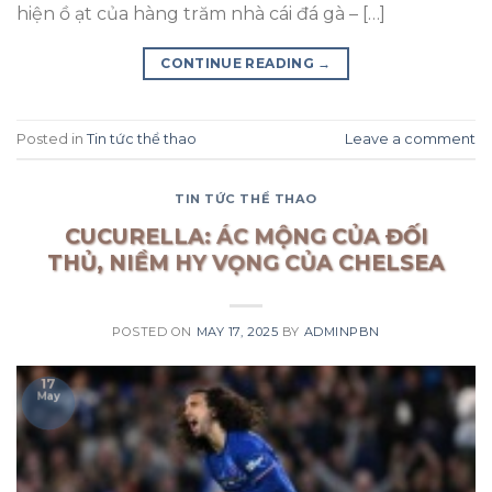
hiện ồ ạt của hàng trăm nhà cái đá gà – […]
CONTINUE READING
→
Posted in
Tin tức thể thao
Leave a comment
TIN TỨC THỂ THAO
CUCURELLA: ÁC MỘNG CỦA ĐỐI
THỦ, NIỀM HY VỌNG CỦA CHELSEA
POSTED ON
MAY 17, 2025
BY
ADMINPBN
17
May