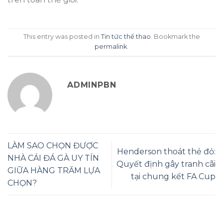
This entry was posted in
Tin tức thể thao
. Bookmark the
permalink
.
ADMINPBN
LÀM SAO CHỌN ĐƯỢC
Henderson thoát thẻ đỏ:
NHÀ CÁI ĐÁ GÀ UY TÍN
Quyết định gây tranh cãi
GIỮA HÀNG TRĂM LỰA
tại chung kết FA Cup
CHỌN?