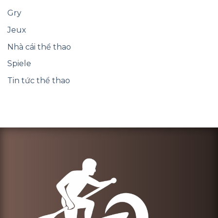
Gry
Jeux
Nhà cái thể thao
Spiele
Tin tức thể thao