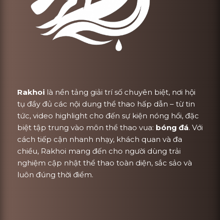
Rakhoi
là nền tảng giải trí số chuyên biệt, nơi hội
tụ đầy đủ các nội dung thể thao hấp dẫn – từ tin
tức, video highlight cho đến sự kiện nóng hổi, đặc
biệt tập trung vào môn thể thao vua:
bóng đá
. Với
cách tiếp cận nhanh nhạy, khách quan và đa
chiều, Rakhoi mang đến cho người dùng trải
nghiệm cập nhật thể thao toàn diện, sắc sảo và
luôn đúng thời điểm.