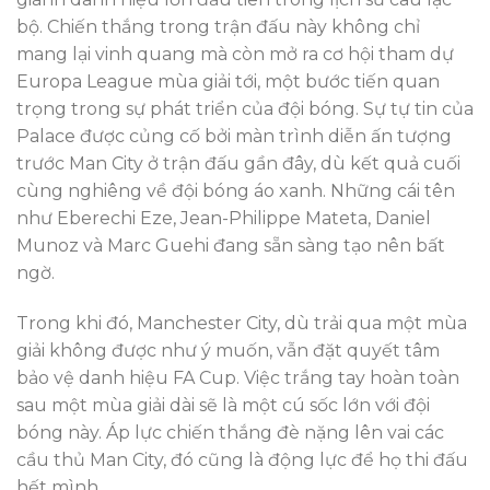
bộ. Chiến thắng trong trận đấu này không chỉ
mang lại vinh quang mà còn mở ra cơ hội tham dự
Europa League mùa giải tới, một bước tiến quan
trọng trong sự phát triển của đội bóng. Sự tự tin của
Palace được củng cố bởi màn trình diễn ấn tượng
trước Man City ở trận đấu gần đây, dù kết quả cuối
cùng nghiêng về đội bóng áo xanh. Những cái tên
như Eberechi Eze, Jean-Philippe Mateta, Daniel
Munoz và Marc Guehi đang sẵn sàng tạo nên bất
ngờ.
Trong khi đó, Manchester City, dù trải qua một mùa
giải không được như ý muốn, vẫn đặt quyết tâm
bảo vệ danh hiệu FA Cup. Việc trắng tay hoàn toàn
sau một mùa giải dài sẽ là một cú sốc lớn với đội
bóng này. Áp lực chiến thắng đè nặng lên vai các
cầu thủ Man City, đó cũng là động lực để họ thi đấu
hết mình.