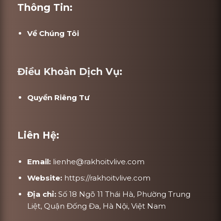
Thông Tin:
Về Chúng Tôi
Điều Khoản Dịch Vụ:
Quyền Riêng Tư
Liên Hệ:
Email:
lienhe@rakhoitvlive.com
Website:
https://rakhoitvlive.com
Địa chỉ:
Số 18 Ngõ 11 Thái Hà, Phường Trung
Liệt, Quận Đống Đa, Hà Nội, Việt Nam