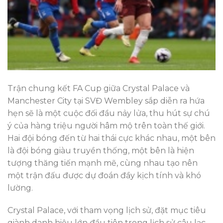
Trận chung kết FA Cup giữa Crystal Palace và
Manchester City tại SVĐ Wembley sắp diễn ra hứa
hẹn sẽ là một cuộc đối đầu nảy lửa, thu hút sự chú
ý của hàng triệu người hâm mộ trên toàn thế giới.
Hai đội bóng đến từ hai thái cực khác nhau, một bên
là đội bóng giàu truyền thống, một bên là hiện
tượng thăng tiến mạnh mẽ, cùng nhau tạo nên
một trận đấu được dự đoán đầy kịch tính và khó
lường.
Crystal Palace, với tham vọng lịch sử, đặt mục tiêu
giành danh hiệu lớn đầu tiên trong lịch sử câu lạc