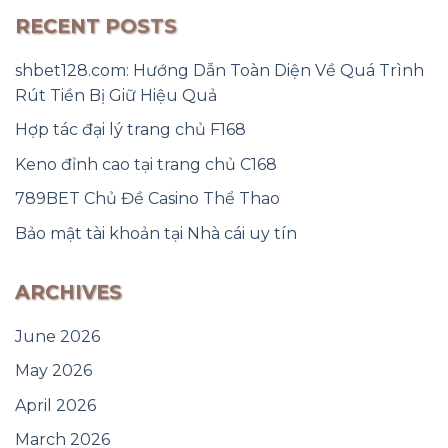
RECENT POSTS
shbet128.com: Hướng Dẫn Toàn Diện Về Quá Trình
Rút Tiền Bị Giữ Hiệu Quả
Hợp tác đại lý trang chủ F168
Keno đỉnh cao tại trang chủ C168
789BET Chủ Đề Casino Thể Thao
Bảo mật tài khoản tại Nhà cái uy tín
ARCHIVES
June 2026
May 2026
April 2026
March 2026