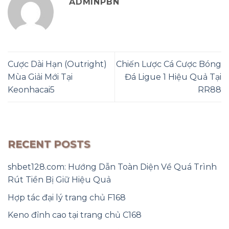
ADMINPBN
Cược Dài Hạn (Outright)
Chiến Lược Cá Cược Bóng
Mùa Giải Mới Tại
Đá Ligue 1 Hiệu Quả Tại
Keonhacai5
RR88
RECENT POSTS
shbet128.com: Hướng Dẫn Toàn Diện Về Quá Trình
Rút Tiền Bị Giữ Hiệu Quả
Hợp tác đại lý trang chủ F168
Keno đỉnh cao tại trang chủ C168