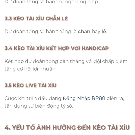
Dự đoán tổng số bàn thắng trong hiệp 1.
3.3 KÈO TÀI XỈU CHẴN LẺ
Dự đoán tổng số bàn thắng là
chẵn
hay
lẻ
.
3.4 KÈO TÀI XỈU KẾT HỢP VỚI HANDICAP
Kết hợp dự đoán tổng bàn thắng với đội chấp điểm,
tăng cơ hội lợi nhuận.
3.5 KÈO LIVE TÀI XỈU
Cược khi trận đấu đang
Đăng Nhập RR88
diễn ra,
tận dụng sự biến động tỷ số.
4. YẾU TỐ ẢNH HƯỞNG ĐẾN KÈO TÀI XỈU