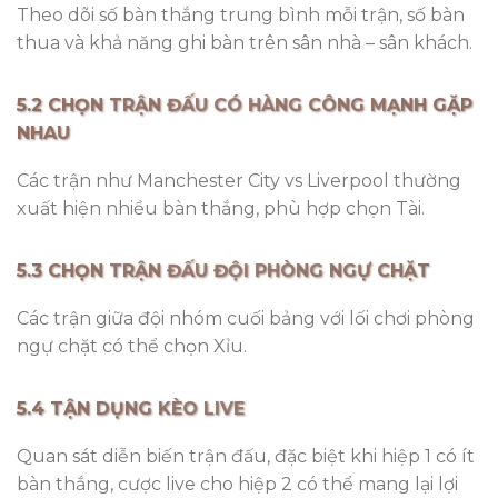
Theo dõi số bàn thắng trung bình mỗi trận, số bàn
thua và khả năng ghi bàn trên sân nhà – sân khách.
5.2 CHỌN TRẬN ĐẤU CÓ HÀNG CÔNG MẠNH GẶP
NHAU
Các trận như Manchester City vs Liverpool thường
xuất hiện nhiều bàn thắng, phù hợp chọn Tài.
5.3 CHỌN TRẬN ĐẤU ĐỘI PHÒNG NGỰ CHẶT
Các trận giữa đội nhóm cuối bảng với lối chơi phòng
ngự chặt có thể chọn Xỉu.
5.4 TẬN DỤNG KÈO LIVE
Quan sát diễn biến trận đấu, đặc biệt khi hiệp 1 có ít
bàn thắng, cược live cho hiệp 2 có thể mang lại lợi