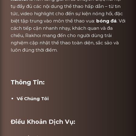
tụ đầy đủ các nội dung thể thao hấp dẫn – từ tin
tức, video highlight cho đến sự kiện nóng hổi, đặc
biệt tập trung vào môn thể thao vua:
bóng đá
. Với
cách tiếp cận nhanh nhạy, khách quan và đa
chiều, Rakhoi mang đến cho người dùng trải
nghiệm cập nhật thể thao toàn diện, sắc sảo và
luôn đúng thời điểm.
Thông Tin:
Về Chúng Tôi
Điều Khoản Dịch Vụ: