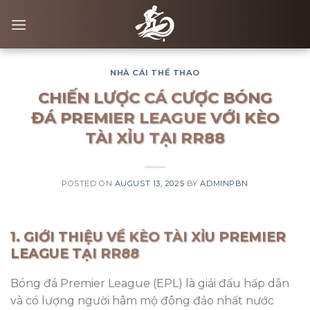
Skip
to
content
NHÀ CÁI THỂ THAO
CHIẾN LƯỢC CÁ CƯỢC BÓNG
ĐÁ PREMIER LEAGUE VỚI KÈO
TÀI XỈU TẠI RR88
POSTED ON
AUGUST 13, 2025
BY
ADMINPBN
1. GIỚI THIỆU VỀ KÈO TÀI XỈU PREMIER
LEAGUE TẠI RR88
Bóng đá Premier League (EPL) là giải đấu hấp dẫn
và có lượng người hâm mộ đông đảo nhất nước