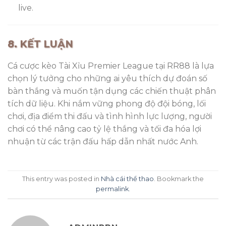
live.
8. KẾT LUẬN
Cá cược kèo Tài Xỉu Premier League tại RR88 là lựa
chọn lý tưởng cho những ai yêu thích dự đoán số
bàn thắng và muốn tận dụng các chiến thuật phân
tích dữ liệu. Khi nắm vững phong độ đội bóng, lối
chơi, địa điểm thi đấu và tình hình lực lượng, người
chơi có thể nâng cao tỷ lệ thắng và tối đa hóa lợi
nhuận từ các trận đấu hấp dẫn nhất nước Anh.
This entry was posted in
Nhà cái thể thao
. Bookmark the
permalink
.