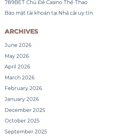
789BET Chủ Đề Casino Thể Thao
Bảo mật tài khoản tại Nhà cái uy tín
ARCHIVES
June 2026
May 2026
April 2026
March 2026
February 2026
January 2026
December 2025
October 2025
September 2025