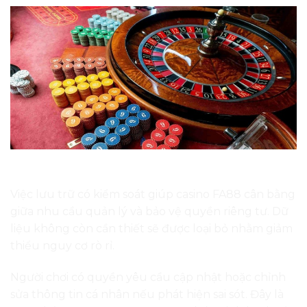
Việc lưu trữ có kiểm soát giúp casino FA88 cân bằng
giữa nhu cầu quản lý và bảo vệ quyền riêng tư. Dữ
liệu không còn cần thiết sẽ được loại bỏ nhằm giảm
thiểu nguy cơ rò rỉ.
Người chơi có quyền yêu cầu cập nhật hoặc chỉnh
sửa thông tin cá nhân nếu phát hiện sai sót. Đây là