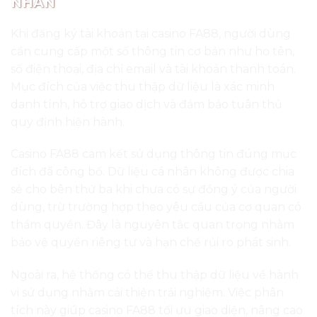
NHÂN
Khi đăng ký tài khoản tại casino FA88, người dùng
cần cung cấp một số thông tin cơ bản như họ tên,
số điện thoại, địa chỉ email và tài khoản thanh toán.
Mục đích của việc thu thập dữ liệu là xác minh
danh tính, hỗ trợ giao dịch và đảm bảo tuân thủ
quy định hiện hành.
Casino FA88 cam kết sử dụng thông tin đúng mục
đích đã công bố. Dữ liệu cá nhân không được chia
sẻ cho bên thứ ba khi chưa có sự đồng ý của người
dùng, trừ trường hợp theo yêu cầu của cơ quan có
thẩm quyền. Đây là nguyên tắc quan trọng nhằm
bảo vệ quyền riêng tư và hạn chế rủi ro phát sinh.
Ngoài ra, hệ thống có thể thu thập dữ liệu về hành
vi sử dụng nhằm cải thiện trải nghiệm. Việc phân
tích này giúp casino FA88 tối ưu giao diện, nâng cao