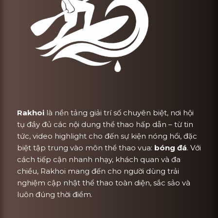
Rakhoi
là nền tảng giải trí số chuyên biệt, nơi hội
tụ đầy đủ các nội dung thể thao hấp dẫn – từ tin
tức, video highlight cho đến sự kiện nóng hổi, đặc
biệt tập trung vào môn thể thao vua:
bóng đá
. Với
cách tiếp cận nhanh nhạy, khách quan và đa
chiều, Rakhoi mang đến cho người dùng trải
nghiệm cập nhật thể thao toàn diện, sắc sảo và
luôn đúng thời điểm.