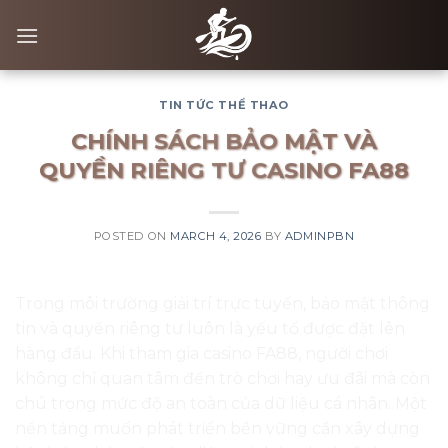
Skip
to
content
TIN TỨC THỂ THAO
CHÍNH SÁCH BẢO MẬT VÀ
QUYỀN RIÊNG TƯ CASINO FA88
POSTED ON
MARCH 4, 2026
BY
ADMINPBN
Trong môi trường giải trí trực tuyến, bảo mật thông
tin và quyền riêng tư luôn là yếu tố được đặt lên
hàng đầu. Khi tham gia casino FA88, người chơi
không chỉ quan tâm đến trò chơi hay ưu đãi mà còn
chú trọng mức độ an toàn của dữ liệu cá nhân. Một
nền tảng muốn phát triển bền vững cần xây dựng