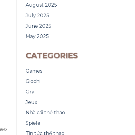
August 2025
July 2025
June 2025
May 2025
CATEGORIES
Games
Giochi
Gry
Jeux
Nhà cái thể thao
Spiele
heo
Tin tức thể thao