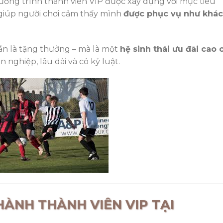
hương trình thành viên VIP được xây dựng với mục tiêu
 giúp người chơi cảm thấy mình
được phục vụ như khá
ần là tặng thưởng – mà là một
hệ sinh thái ưu đãi cao 
nghiệp, lâu dài và có kỷ luật.
HÀNH THÀNH VIÊN VIP TẠI