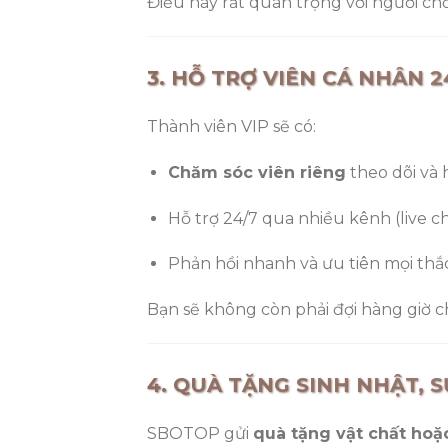
Điều này rất quan trọng với người chơ
3. HỖ TRỢ VIÊN CÁ NHÂN 2
Thành viên VIP sẽ có:
Chăm sóc viên riêng
theo dõi và 
Hỗ trợ 24/7 qua nhiều kênh (live cha
Phản hồi nhanh và ưu tiên mọi th
Bạn sẽ không còn phải đợi hàng giờ 
4. QUÀ TẶNG SINH NHẬT, S
SBOTOP gửi
quà tặng vật chất hoặ