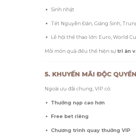
Sinh nhật
Tết Nguyên Đán, Giáng Sinh, Trun
Lễ hội thể thao lớn: Euro, World 
Mỗi món quà đều thể hiện sự
tri ân 
5. KHUYẾN MÃI ĐỘC QUYỀN
Ngoài ưu đãi chung, VIP có:
Thưởng nạp cao hơn
Free bet riêng
Chương trình quay thưởng VIP