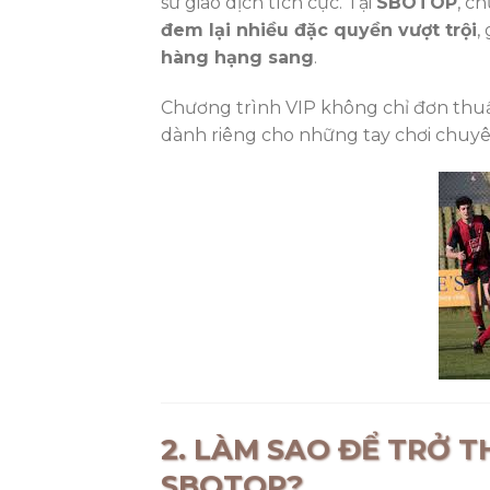
sử giao dịch tích cực. Tại
SBOTOP
, c
đem lại nhiều đặc quyền vượt trội
,
hàng hạng sang
.
Chương trình VIP không chỉ đơn thu
dành riêng cho những tay chơi chuyên 
2. LÀM SAO ĐỂ TRỞ T
SBOTOP?