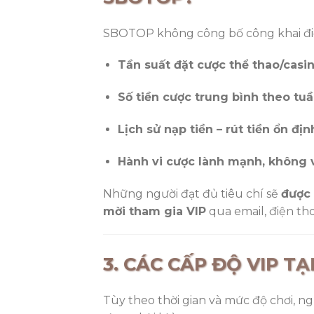
SBOTOP không công bố công khai điề
Tần suất đặt cược thể thao/casi
Số tiền cược trung bình theo tu
Lịch sử nạp tiền – rút tiền ổn địn
Hành vi cược lành mạnh, không 
Những người đạt đủ tiêu chí sẽ
được 
mời tham gia VIP
qua email, điện tho
3. CÁC CẤP ĐỘ VIP T
Tùy theo thời gian và mức độ chơi, ng