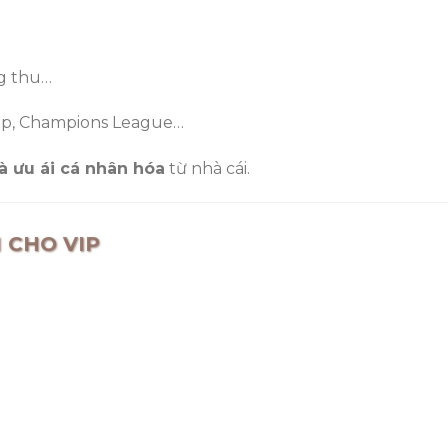
g thu…
Cup, Champions League…
và ưu ái cá nhân hóa
từ nhà cái.
 CHO VIP