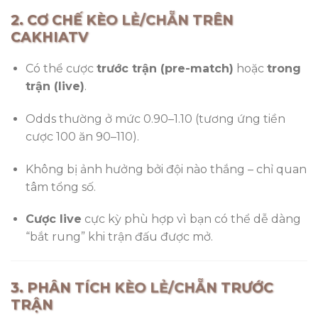
2. CƠ CHẾ KÈO LẺ/CHẴN TRÊN
CAKHIATV
Có thể cược
trước trận (pre-match)
hoặc
trong
trận (live)
.
Odds thường ở mức 0.90–1.10 (tương ứng tiền
cược 100 ăn 90–110).
Không bị ảnh hưởng bởi đội nào thắng – chỉ quan
tâm tổng số.
Cược live
cực kỳ phù hợp vì bạn có thể dễ dàng
“bắt rung” khi trận đấu được mở.
3. PHÂN TÍCH KÈO LẺ/CHẴN TRƯỚC
TRẬN