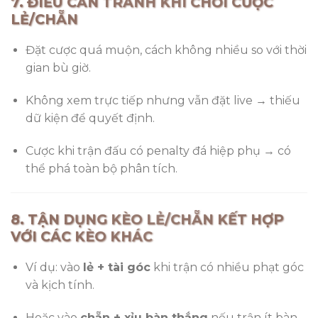
7. ĐIỀU CẦN TRÁNH KHI CHƠI CƯỢC
LẺ/CHẴN
Đặt cược quá muộn, cách không nhiều so với thời
gian bù giờ.
Không xem trực tiếp nhưng vẫn đặt live → thiếu
dữ kiện để quyết định.
Cược khi trận đấu có penalty đá hiệp phụ → có
thể phá toàn bộ phân tích.
8. TẬN DỤNG KÈO LẺ/CHẴN KẾT HỢP
VỚI CÁC KÈO KHÁC
Ví dụ: vào
lẻ + tài góc
khi trận có nhiều phạt góc
và kịch tính.
Hoặc vào
chẵn + xỉu bàn thắng
nếu trận ít bàn