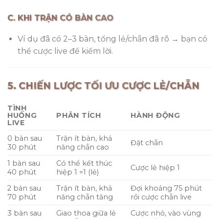
C. KHI TRẬN CÓ BÀN CAO
Ví dụ đã có 2–3 bàn, tổng lẻ/chẵn đã rõ → bạn có
thể cược live để kiếm lời.
5. CHIẾN LƯỢC TỐI ƯU CƯỢC LẺ/CHẴN
TÌNH
HUỐNG
PHÂN TÍCH
HÀNH ĐỘNG
LIVE
0 bàn sau
Trận ít bàn, khả
Đặt chẵn
30 phút
năng chẵn cao
1 bàn sau
Có thể kết thúc
Cược lẻ hiệp 1
40 phút
hiệp 1 =1 (lẻ)
2 bàn sau
Trận ít bàn, khả
Đợi khoảng 75 phút
70 phút
năng chẵn tăng
rồi cược chẵn live
3 bàn sau
Giao thoa giữa lẻ
Cược nhỏ, vào vùng