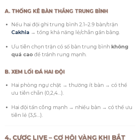
A. THỐNG KÊ BÀN THẮNG TRUNG BÌNH
Nếu hai đội ghi trung bình 2.1–2.9 bàn/trận
Cakhia
→ tổng khả năng lẻ/chẵn gần bằng.
Ưu tiên chọn trận có số bàn trung bình
không
quá cao
để tránh rung mạnh.
B. XEM LỐI ĐÁ HAI ĐỘI
Hai phòng ngự chặt → thường ít bàn → có thể
ưu tiên chẵn (0,2,4…).
Hai đội tấn công mạnh → nhiều bàn → có thể ưu
tiên lẻ (3,5…).
4. CƯỢC LIVE – CƠ HỘI VÀNG KHI BẮT