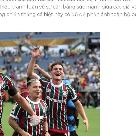
hiều tranh luận về sự cân bằng sức mạnh giữa các giải v
ững chiến thắng cá biệt này có đủ để phản ánh toàn bộ b