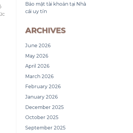
Bảo mật tài khoản tại Nhà
ô
cái uy tín
ức
ARCHIVES
June 2026
May 2026
April 2026
March 2026
February 2026
January 2026
December 2025
October 2025
September 2025