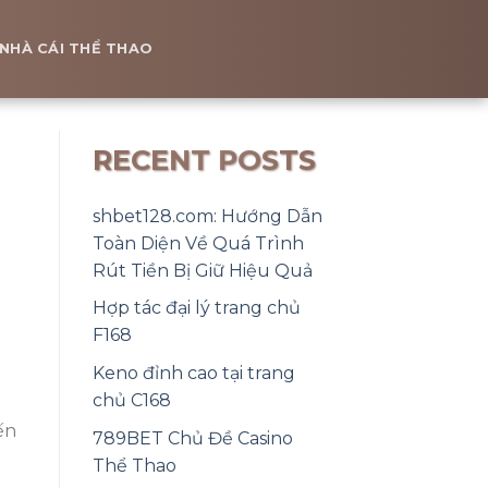
NHÀ CÁI THỂ THAO
RECENT POSTS
shbet128.com: Hướng Dẫn
Toàn Diện Về Quá Trình
Rút Tiền Bị Giữ Hiệu Quả
Hợp tác đại lý trang chủ
F168
Keno đỉnh cao tại trang
chủ C168
ến
789BET Chủ Đề Casino
Thể Thao