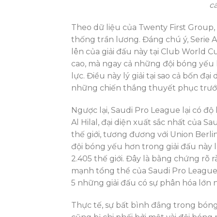
cá
Theo dữ liệu của Twenty First Group,
thống trần lương. Đáng chú ý, Serie 
lên của giải đấu này tại Club World 
cao, mà ngay cả những đội bóng yếu
lực. Điều này lý giải tại sao cả bốn đ
những chiến thắng thuyết phục trướ
Ngược lại, Saudi Pro League lại có độ
Al Hilal, đại diện xuất sắc nhất của S
thế giới, tương đương với Union Berlin
đội bóng yếu hơn trong giải đấu này l
2.405 thế giới. Đây là bằng chứng rõ 
mạnh tổng thể của Saudi Pro League, 
5 những giải đấu có sự phân hóa lớn 
Thực tế, sự bất bình đẳng trong bóng