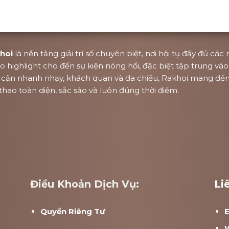
hoi
là nền tảng giải trí số chuyên biệt, nơi hội tụ đầy đủ các
o highlight cho đến sự kiện nóng hổi, đặc biệt tập trung v
p cận nhanh nhạy, khách quan và đa chiều, Rakhoi mang đến
thao toàn diện, sắc sảo và luôn đúng thời điểm.
Điều Khoản Dịch Vụ:
Li
Quyền Riêng Tư
E
W