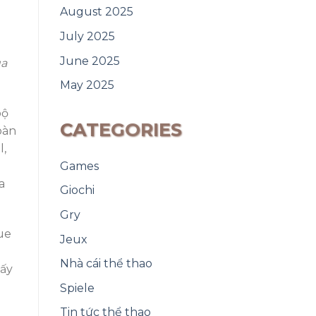
August 2025
July 2025
June 2025
ủa
May 2025
bộ
CATEGORIES
oàn
l,
Games
a
Giochi
Gry
ue
Jeux
Nhà cái thể thao
hấy
Spiele
Tin tức thể thao