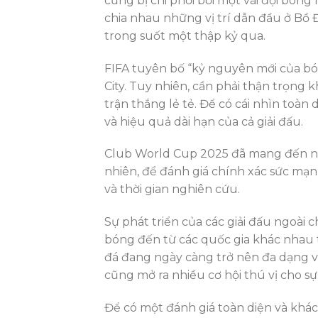
cũng bị chi phối bởi một vài đội bóng 
chia nhau những vị trí dẫn đầu ở Bồ
trong suốt một thập kỷ qua.
FIFA tuyên bố “kỷ nguyên mới của bón
City. Tuy nhiên, cần phải thận trọng 
trận thắng lẻ tẻ. Để có cái nhìn toàn 
và hiệu quả dài hạn của cả giải đấu.
Club World Cup 2025 đã mang đến nhữ
nhiên, để đánh giá chính xác sức mạnh
và thời gian nghiên cứu.
Sự phát triển của các giải đấu ngoài 
bóng đến từ các quốc gia khác nhau 
đá đang ngày càng trở nên đa dạng v
cũng mở ra nhiều cơ hội thú vị cho s
Để có một đánh giá toàn diện và khách