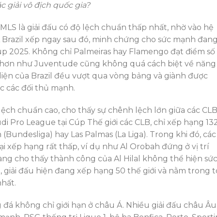
c giải vô địch quốc gia?
 MLS là giải đấu có độ lệch chuẩn thấp nhất, nhờ vào hệ
A Brazil xếp ngay sau đó, minh chứng cho sức mạnh đan
Cup 2025. Không chỉ Palmeiras hay Flamengo đạt điểm số
 hơn như Juventude cũng không quá cách biệt về năng
ại diện của Brazil đều vượt qua vòng bảng và giành được
c các đối thủ mạnh.
 lệch chuẩn cao, cho thấy sự chênh lệch lớn giữa các CLB
audi Pro League tại Cúp Thế giới các CLB, chỉ xếp hạng 13
 (Bundesliga) hay Las Palmas (La Liga). Trong khi đó, các
ại xếp hạng rất thấp, ví dụ như Al Orobah đứng ở vị trí
ràng cho thấy thành công của Al Hilal không thể hiện sứ
giải đấu hiện đang xếp hạng 50 thế giới và nằm trong 
nhất.
 đá không chỉ giới hạn ở châu Á. Nhiều giải đấu châu Âu