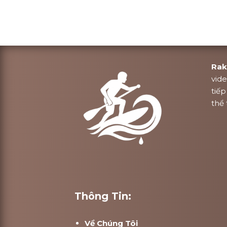
Rak
vide
tiế
thể 
Thông Tin:
Về Chúng Tôi