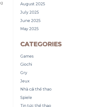
ng
August 2025
July 2025
June 2025
May 2025
CATEGORIES
Games
Giochi
Gry
Jeux
Nhà cái thể thao
Spiele
Tin tức thể thao