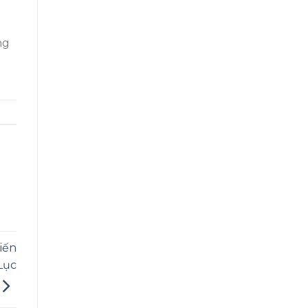
ng
iến
Lục