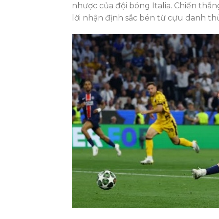
nhược của đội bóng Italia. Chiến thắn
lời nhận định sắc bén từ cựu danh th