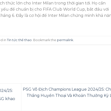
 thức lớn cho Inter Milan trong thời gian tới. Họ cần
ếu để chuẩn bị cho FIFA Club World Cup, bắt đầu với
háng 6. Đây là cơ hội để Inter Milan chứng minh khả nă
ed in
Tin tức thể thao
. Bookmark the
permalink
.
PSG Vô Địch Champions League 2024/25: Ch
24/25:
Thắng Huyền Thoại Và Khoản Thưởng Kỷ 
PSG khao