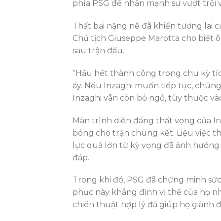
phía PSG để nhấn mạnh sự vượt trội v
Thất bại nặng nề đã khiến tương lai củ
Chủ tịch Giuseppe Marotta cho biết ô
sau trận đấu.
“Hầu hết thành công trong chu kỳ tí
ấy. Nếu Inzaghi muốn tiếp tục, chúng t
Inzaghi vẫn còn bỏ ngỏ, tùy thuộc vào
Màn trình diễn đáng thất vọng của Int
bóng cho trận chung kết. Liệu việc 
lực quá lớn từ kỳ vọng đã ảnh hưởng
đáp.
Trong khi đó, PSG đã chứng minh sức
phục này khẳng định vị thế của họ n
chiến thuật hợp lý đã giúp họ giành 