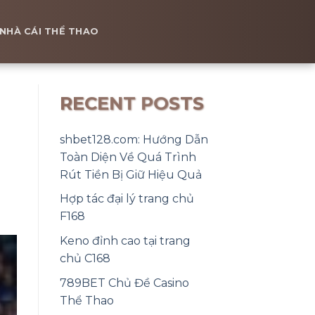
NHÀ CÁI THỂ THAO
RECENT POSTS
shbet128.com: Hướng Dẫn
Toàn Diện Về Quá Trình
Rút Tiền Bị Giữ Hiệu Quả
Hợp tác đại lý trang chủ
F168
Keno đỉnh cao tại trang
chủ C168
789BET Chủ Đề Casino
Thể Thao