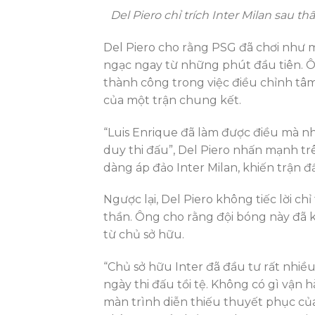
Del Piero chỉ trích Inter Milan sau 
Del Piero cho rằng PSG đã chơi như mộ
ngạc ngay từ những phút đầu tiên. Ô
thành công trong việc điều chỉnh tâm
của một trận chung kết.
“Luis Enrique đã làm được điều mà nhi
duy thi đấu”, Del Piero nhấn mạnh trê
dàng áp đảo Inter Milan, khiến trận đ
Ngược lại, Del Piero không tiếc lời chỉ
thần. Ông cho rằng đội bóng này đã
từ chủ sở hữu.
“Chủ sở hữu Inter đã đầu tư rất nhiều
ngày thi đấu tồi tệ. Không có gì vận 
màn trình diễn thiếu thuyết phục của 