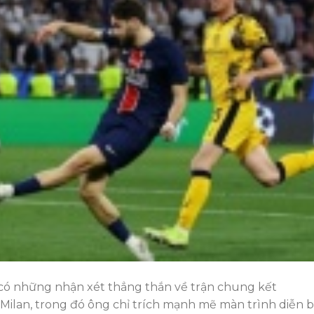
 có những nhận xét thẳng thắn về trận chung kết
Milan, trong đó ông chỉ trích mạnh mẽ màn trình diễn 