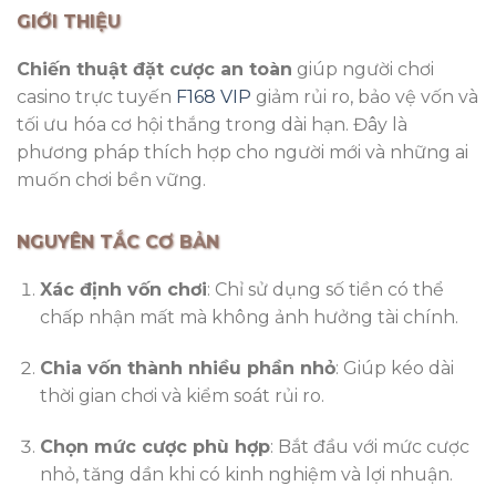
GIỚI THIỆU
Chiến thuật đặt cược an toàn
giúp người chơi
casino trực tuyến
F168 VIP
giảm rủi ro, bảo vệ vốn và
tối ưu hóa cơ hội thắng trong dài hạn. Đây là
phương pháp thích hợp cho người mới và những ai
muốn chơi bền vững.
NGUYÊN TẮC CƠ BẢN
Xác định vốn chơi
: Chỉ sử dụng số tiền có thể
chấp nhận mất mà không ảnh hưởng tài chính.
Chia vốn thành nhiều phần nhỏ
: Giúp kéo dài
thời gian chơi và kiểm soát rủi ro.
Chọn mức cược phù hợp
: Bắt đầu với mức cược
nhỏ, tăng dần khi có kinh nghiệm và lợi nhuận.