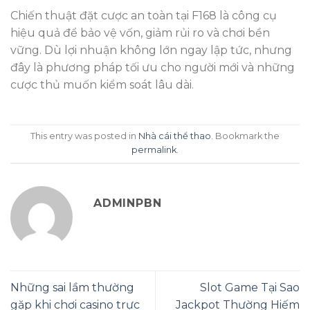
Chiến thuật đặt cược an toàn tại F168 là công cụ
hiệu quả để bảo vệ vốn, giảm rủi ro và chơi bền
vững. Dù lợi nhuận không lớn ngay lập tức, nhưng
đây là phương pháp tối ưu cho người mới và những
cược thủ muốn kiểm soát lâu dài.
This entry was posted in
Nhà cái thể thao
. Bookmark the
permalink
.
ADMINPBN
Những sai lầm thường
Slot Game Tại Sao
gặp khi chơi casino trực
Jackpot Thường Hiếm