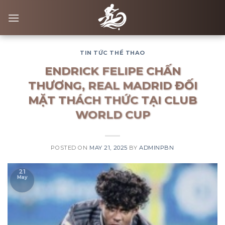
Skip
to
content
TIN TỨC THỂ THAO
ENDRICK FELIPE CHẤN
THƯƠNG, REAL MADRID ĐỐI
MẶT THÁCH THỨC TẠI CLUB
WORLD CUP
POSTED ON
MAY 21, 2025
BY
ADMINPBN
21
May