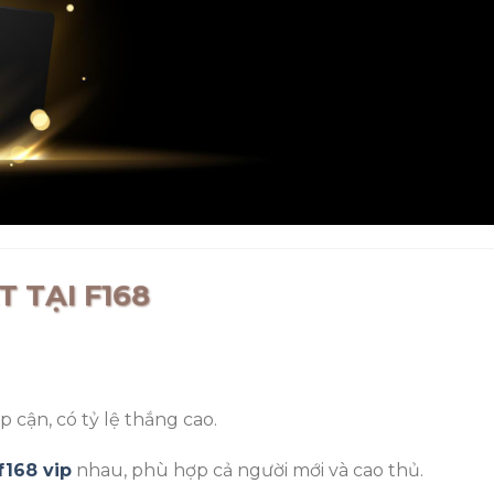
T TẠI F168
p cận, có tỷ lệ thắng cao.
f168 vip
nhau, phù hợp cả người mới và cao thủ.