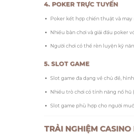
4. POKER TRỰC TUYẾN
Poker kết hợp chiến thuật và may
Nhiều bàn chơi và giải đấu poker v
Người chơi có thể rèn luyện kỹ năn
5. SLOT GAME
Slot game đa dạng về chủ đề, hình 
Nhiều trò chơi có tính năng nổ hũ (
Slot game phù hợp cho người muốn 
TRẢI NGHIỆM CASINO L