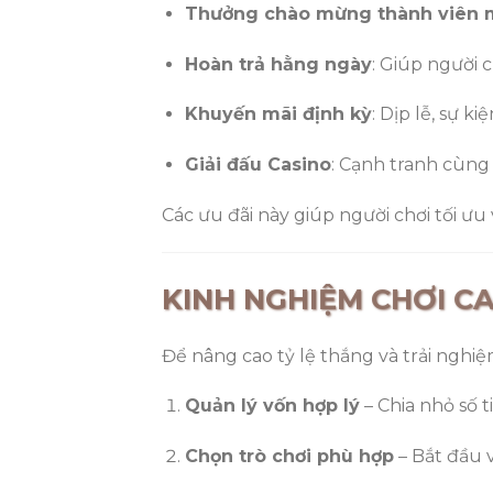
Thưởng chào mừng thành viên 
Hoàn trả hằng ngày
: Giúp người c
Khuyến mãi định kỳ
: Dịp lễ, sự k
Giải đấu Casino
: Cạnh tranh cùng
Các ưu đãi này giúp người chơi tối ưu 
KINH NGHIỆM CHƠI CA
Để nâng cao tỷ lệ thắng và trải nghiệ
Quản lý vốn hợp lý
– Chia nhỏ số ti
Chọn trò chơi phù hợp
– Bắt đầu 