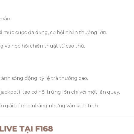
 mắn.
ới mức cược đa dạng, cơ hội nhận thưởng lớn.
g và học hỏi chiến thuật từ cao thủ.
ảnh sống động, tỷ lệ trả thưởng cao.
jackpot), tạo cơ hội trúng lớn chỉ với một lần quay.
giải trí nhẹ nhàng nhưng vẫn kịch tính.
IVE TẠI F168