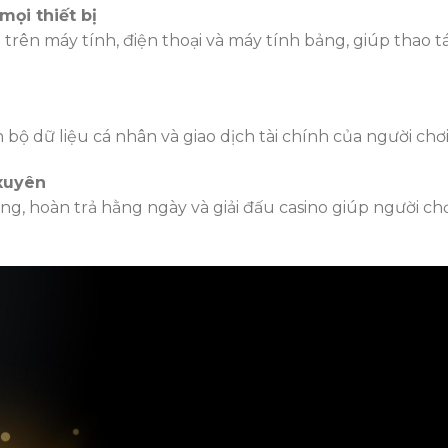
mọi thiết bị
rên máy tính, điện thoại và máy tính bảng, giúp thao t
ộ dữ liệu cá nhân và giao dịch tài chính của người chơi
xuyên
, hoàn trả hằng ngày và giải đấu casino giúp người chơ