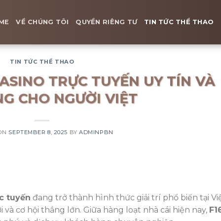
ME
VỀ CHÚNG TÔI
QUYỀN RIÊNG TƯ
TIN TỨC THỂ THAO
TIN TỨC THỂ THAO
CASINO TRỰC TUYẾN UY TÍN VÀ
G CHO NGƯỜI VIỆT
 ON
SEPTEMBER 8, 2025
BY
ADMINPBN
ực tuyến
đang trở thành hình thức giải trí phổ biến tại Vi
i và cơ hội thắng lớn. Giữa hàng loạt nhà cái hiện nay,
F1