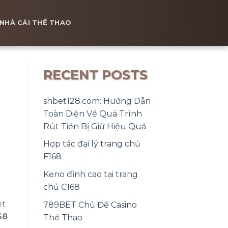
NHÀ CÁI THỂ THAO
RECENT POSTS
shbet128.com: Hướng Dẫn
Toàn Diện Về Quá Trình
Rút Tiền Bị Giữ Hiệu Quả
Hợp tác đại lý trang chủ
F168
Keno đỉnh cao tại trang
chủ C168
ệt
789BET Chủ Đề Casino
68
Thể Thao