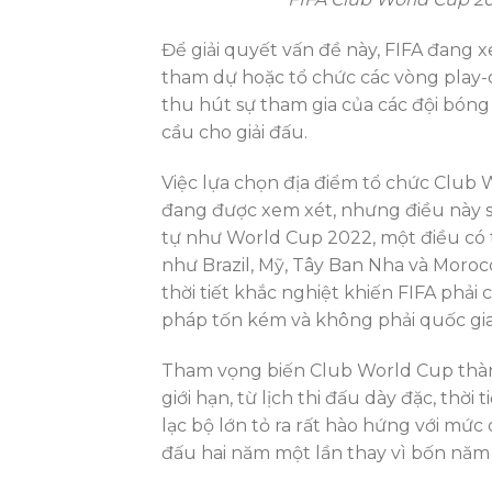
Để giải quyết vấn đề này, FIFA đang 
tham dự hoặc tổ chức các vòng play-of
thu hút sự tham gia của các đội bón
cầu cho giải đấu.
Việc lựa chọn địa điểm tổ chức Club 
đang được xem xét, nhưng điều này s
tự như World Cup 2022, một điều có t
như Brazil, Mỹ, Tây Ban Nha và Moro
thời tiết khắc nghiệt khiến FIFA phải
pháp tốn kém và không phải quốc gia
Tham vọng biến Club World Cup thàn
giới hạn, từ lịch thi đấu dày đặc, thờ
lạc bộ lớn tỏ ra rất hào hứng với mức
đấu hai năm một lần thay vì bốn năm