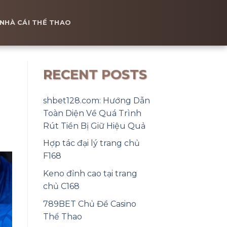
NHÀ CÁI THỂ THAO
RECENT POSTS
shbet128.com: Hướng Dẫn
Toàn Diện Về Quá Trình
Rút Tiền Bị Giữ Hiệu Quả
Hợp tác đại lý trang chủ
F168
Keno đỉnh cao tại trang
chủ C168
789BET Chủ Đề Casino
Thể Thao