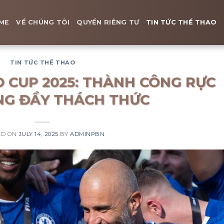
ME
VỀ CHÚNG TÔI
QUYỀN RIÊNG TƯ
TIN TỨC THỂ THAO
TIN TỨC THỂ THAO
 CUP 2025: THÀNH CÔNG RỰC
NG ĐẦY THÁCH THỨC
ED ON
JULY 14, 2025
BY
ADMINPBN