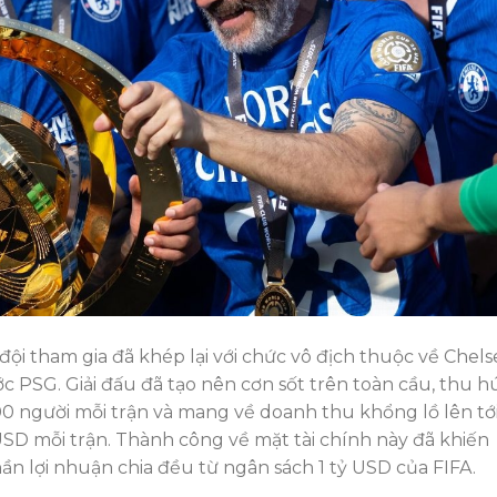
đội tham gia đã khép lại với chức vô địch thuộc về Chels
c PSG. Giải đấu đã tạo nên cơn sốt trên toàn cầu, thu h
0 người mỗi trận và mang về doanh thu khổng lồ lên tớ
 USD mỗi trận. Thành công về mặt tài chính này đã khiến
hần lợi nhuận chia đều từ ngân sách 1 tỷ USD của FIFA.