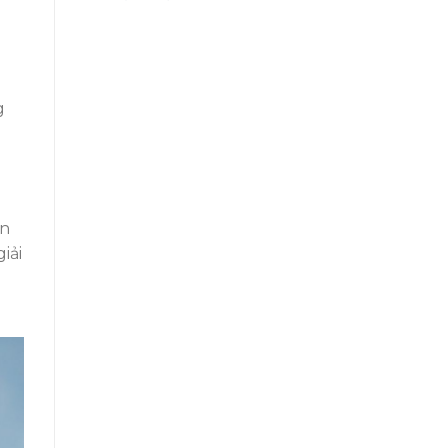
g
ến
iải