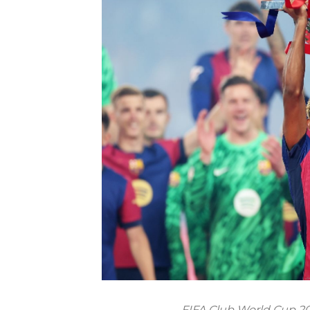
FIFA Club World Cup 2