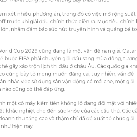
xem xét nhiều phương án, trong đó có việc mở rộng suất
f trước khi giải đấu chính thức diễn ra. Mục tiêu chính 
g lớn, nhằm đảm bảo sức hút truyền hình và quảng bá t
World Cup 2029 cũng đang là một vấn đề nan giải. Qatar
ẽ buộc FIFA phải chuyển giải đấu sang mùa đông, tươn
hể gây xáo trộn lịch thi đấu ở châu Âu. Các quốc gia kh
cco cũng bày tỏ mong muốn đăng cai, tuy nhiên, vấn đề
 cân nhắc việc sử dụng sân vận động có mái che, một giải
 nào cũng có thể đáp ứng.
h một cỗ máy kiếm tiền khổng lồ đang đối mặt với nhi
i tiết khắc nghiệt cho đến sức khỏe của các cầu thủ. Các c
 doanh thu tăng cao và thậm chí đã đề xuất tổ chức giải
 như hiện nay.