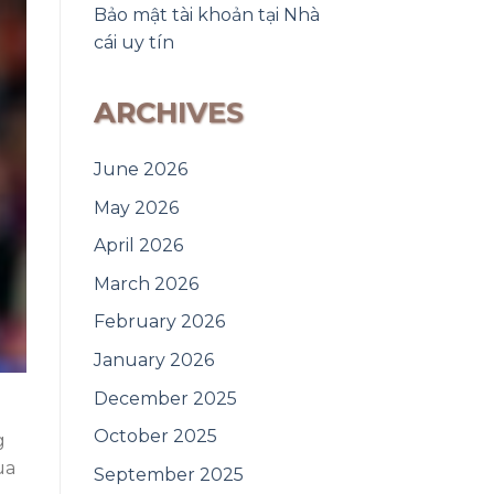
Bảo mật tài khoản tại Nhà
cái uy tín
ARCHIVES
June 2026
May 2026
April 2026
March 2026
February 2026
January 2026
December 2025
October 2025
g
ùa
September 2025