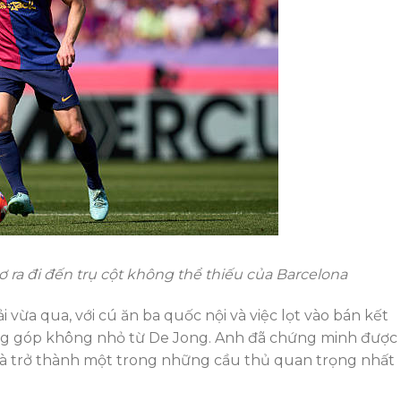
ơ ra đi đến trụ cột không thể thiếu của Barcelona
vừa qua, với cú ăn ba quốc nội và việc lọt vào bán kết
g góp không nhỏ từ De Jong. Anh đã chứng minh được 
 và trở thành một trong những cầu thủ quan trọng nhất