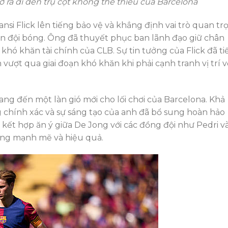
ơ ra đi đến trụ cột không thể thiếu của Barcelona
ansi Flick lên tiếng bảo vệ và khẳng định vai trò quan tr
ển đội bóng. Ông đã thuyết phục ban lãnh đạo giữ chân
khó khăn tài chính của CLB. Sự tin tưởng của Flick đã ti
ượt qua giai đoạn khó khăn khi phải cạnh tranh vị trí v
ng đến một làn gió mới cho lối chơi của Barcelona. Khả
 chính xác và sự sáng tạo của anh đã bổ sung hoàn hảo
ự kết hợp ăn ý giữa De Jong với các đồng đội như Pedri v
ùng mạnh mẽ và hiệu quả.