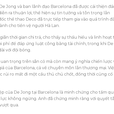
De Jong và ban lãnh đạo Barcelona đã được cải thiện đ
ễn ra thuận lợi, thể hiện sự tin tưởng và tôn trọng lẫn
đốc thể thao Deco đã trực tiếp tham gia vào quá trình 
ành cho tiền vệ người Hà Lan.
iãn thời gian chi trả, cho thấy sự thấu hiểu và linh hoạt 
chi phí để đáp ứng luật công bằng tài chính, trong khi De
ài với đội bóng.
quan trọng trên sân cỏ mà còn mang ý nghĩa chiến lược 
 giá của Barcelona, cả về chuyên môn lẫn thương mại. Vi
 rủi ro mất đi một cầu thủ chủ chốt, đồng thời củng cố
ệp của De Jong tại Barcelona là minh chứng cho tầm q
nỗ lực không ngừng. Anh đã chứng minh rằng với quyết 
 vượt qua.