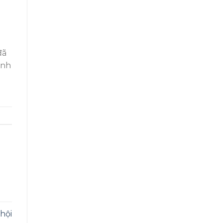
đã
ành
hội