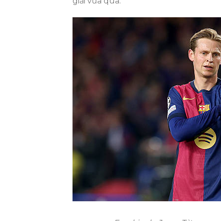
giải vừa qua.