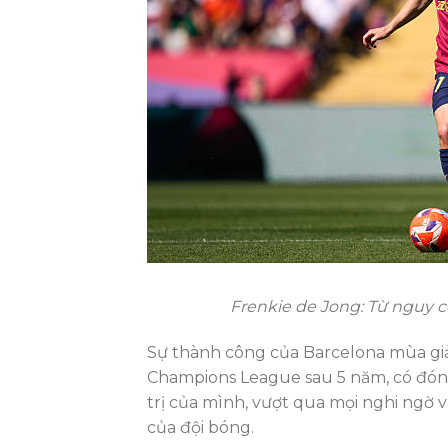
Frenkie de Jong: Từ nguy c
Sự thành công của Barcelona mùa giải 
Champions League sau 5 năm, có đón
trị của mình, vượt qua mọi nghi ngờ
của đội bóng.