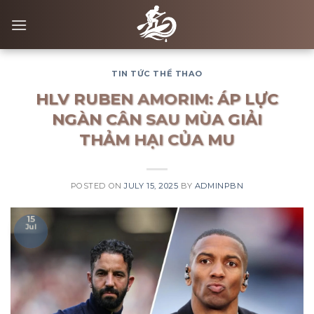
Skip
to
content
TIN TỨC THỂ THAO
HLV RUBEN AMORIM: ÁP LỰC
NGÀN CÂN SAU MÙA GIẢI
THẢM HẠI CỦA MU
POSTED ON
JULY 15, 2025
BY
ADMINPBN
15
Jul