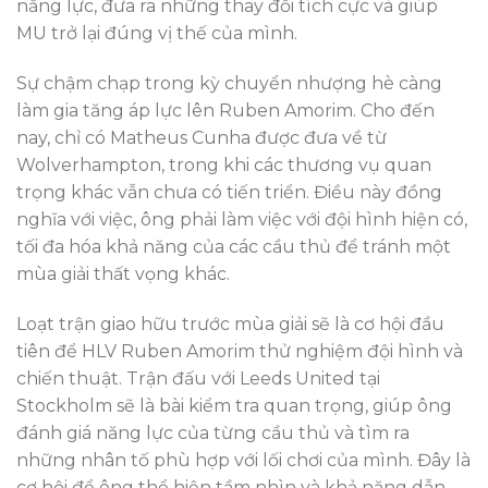
năng lực, đưa ra những thay đổi tích cực và giúp
MU trở lại đúng vị thế của mình.
Sự chậm chạp trong kỳ chuyển nhượng hè càng
làm gia tăng áp lực lên Ruben Amorim. Cho đến
nay, chỉ có Matheus Cunha được đưa về từ
Wolverhampton, trong khi các thương vụ quan
trọng khác vẫn chưa có tiến triển. Điều này đồng
nghĩa với việc, ông phải làm việc với đội hình hiện có,
tối đa hóa khả năng của các cầu thủ để tránh một
mùa giải thất vọng khác.
Loạt trận giao hữu trước mùa giải sẽ là cơ hội đầu
tiên để HLV Ruben Amorim thử nghiệm đội hình và
chiến thuật. Trận đấu với Leeds United tại
Stockholm sẽ là bài kiểm tra quan trọng, giúp ông
đánh giá năng lực của từng cầu thủ và tìm ra
những nhân tố phù hợp với lối chơi của mình. Đây là
cơ hội để ông thể hiện tầm nhìn và khả năng dẫn