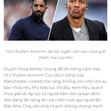
HLV Ruben Amorim: Áp lực ngàn cân sau mùa giải
thảm hại của MU
Huyền thoại Ashley Young đã lên tiếng cảnh báo
HLV Ruben Amorim. Cựu đội trưởng của
Manchester United cho rằng, không còn chỗ cho sự
bào chữa nếu MU tiếp tục thi đấu kém hiệu quả ở
mùa giải tới. Áp lực từ người hâm mộ và ban lãnh
đạo đang đè nặng lên vai chiến lược gia người Bồ
Đào Nha. Ông cần phải nhanh chóng chứng minh