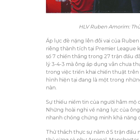
HLV Ruben Amorim: Thử 
Áp lực đè nặng lên đôi vai của Rube
riêng thành tích tại Premier League k
số 7 chiến thắng trong 27 trận đấu đã 
lý 3-4-3 mà ông áp dụng vẫn chưa th
trong việc triển khai chiến thuật trên
hình hiện tại đang là một trong nh
nàn.
Sự thiếu niềm tin của người hâm mộ 
Những hoài nghi về năng lực của ông n
nhanh chóng chứng minh khả năng 
Thử thách thực sự nằm ở 5 trận đấu m
thủ sừng sỏ như Arsenal, Manchester 