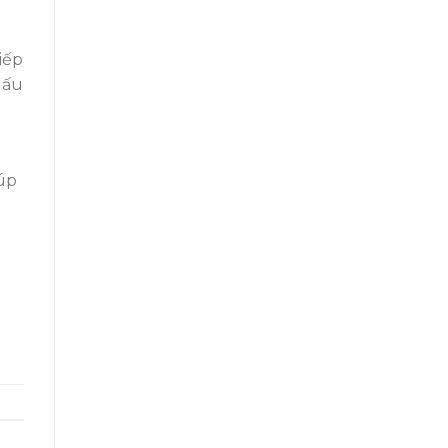
iếp
dấu
g
iúp