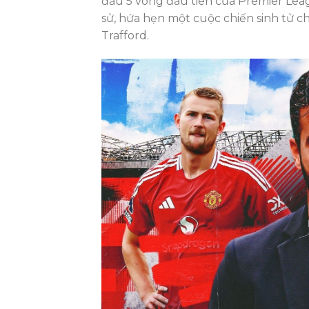
đấu 5 vòng đầu tiên của Premier Lea
sử, hứa hẹn một cuộc chiến sinh tử ch
Trafford.