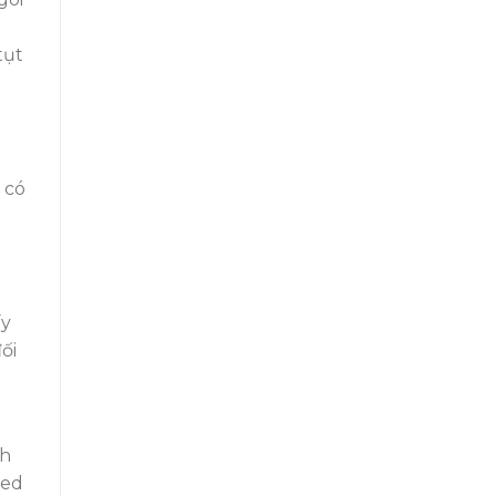
tụt
 có
ấy
ối
nh
ted