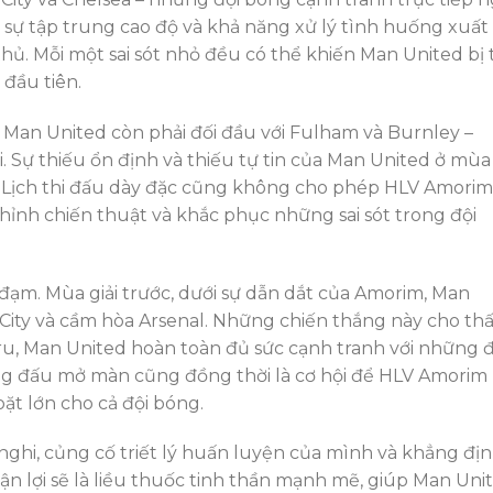
i sự tập trung cao độ và khả năng xử lý tình huống xuất
thủ. Mỗi một sai sót nhỏ đều có thể khiến Man United bị 
 đầu tiên.
 Man United còn phải đối đầu với Fulham và Burnley –
 Sự thiếu ổn định và thiếu tự tin của Man United ở mùa
ớn. Lịch thi đấu dày đặc cũng không cho phép HLV Amorim
chỉnh chiến thuật và khắc phục những sai sót trong đội
đạm. Mùa giải trước, dưới sự dẫn dắt của Amorim, Man
City và cầm hòa Arsenal. Những chiến thắng này cho th
ru, Man United hoàn toàn đủ sức cạnh tranh với những đ
ng đấu mở màn cũng đồng thời là cơ hội để HLV Amorim
ặt lớn cho cả đội bóng.
 nghi, củng cố triết lý huấn luyện của mình và khẳng đị
huận lợi sẽ là liều thuốc tinh thần mạnh mẽ, giúp Man Uni