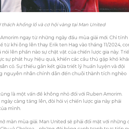
thách khổng lồ và cơ hội vàng tại Man United
n Amorim ngay từ những ngày đầu mùa giải mới. Chỉ tính
ể từ khi ông lên thay Erik ten Hag vào tháng 11/2024, co
nói lên phần nào sự chật vật của chiến lược gia này. Tri
ực sự phát huy hiệu quả, khiến các cầu thủ gặp khó khă
 sân cỏ. Sự thiếu gắn kết giữa triết lý huấn luyện và đội
ững nguyên nhân chính dẫn đến chuỗi thành tích nghèo
cũng là một vấn đề không nhỏ đối với Ruben Amorim.
gày càng tăng lên, đòi hỏi vị chiến lược gia này phải
của mình.
ở màn mùa giải. Man United sẽ phải đối mặt với những 
City và Chelsea – những đội bóng cạnh tranh trực tiếp n