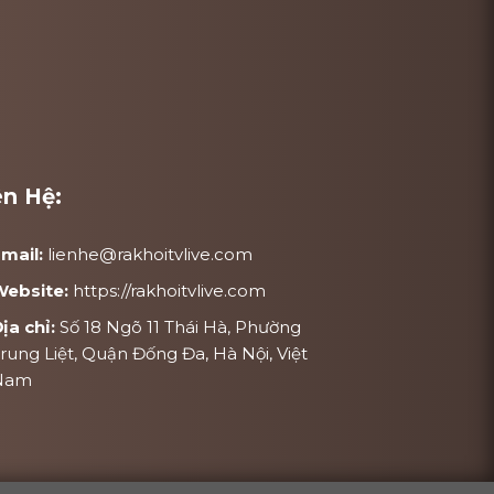
ên Hệ:
mail:
lienhe@rakhoitvlive.com
ebsite:
https://rakhoitvlive.com
ịa chỉ:
Số 18 Ngõ 11 Thái Hà, Phường
rung Liệt, Quận Đống Đa, Hà Nội, Việt
Nam