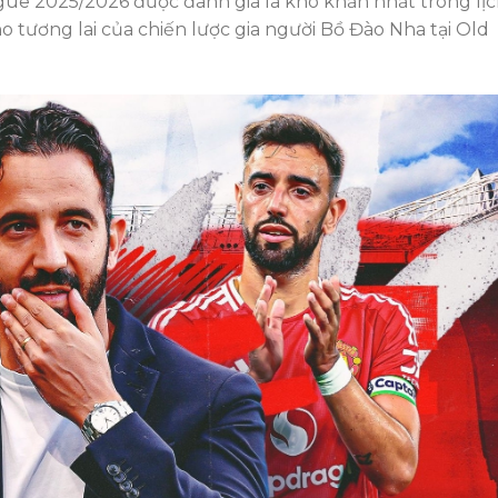
gue 2025/2026 được đánh giá là khó khăn nhất trong lị
o tương lai của chiến lược gia người Bồ Đào Nha tại Old