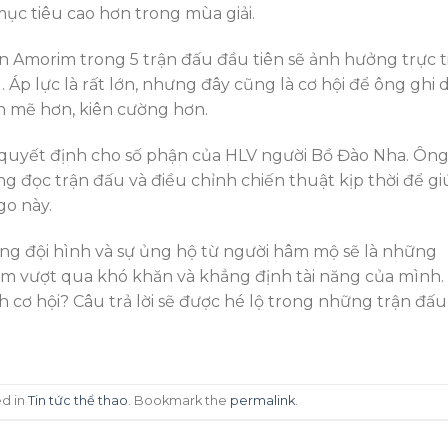
mục tiêu cao hơn trong mùa giải.
n Amorim trong 5 trận đấu đầu tiên sẽ ảnh hưởng trực t
. Áp lực là rất lớn, nhưng đây cũng là cơ hội để ông ghi 
 mẽ hơn, kiên cường hơn.
m quyết định cho số phận của HLV người Bồ Đào Nha. Ôn
ăng đọc trận đấu và điều chỉnh chiến thuật kịp thời để g
go này.
ong đội hình và sự ủng hộ từ người hâm mộ sẽ là những
m vượt qua khó khăn và khẳng định tài năng của mình.
 cơ hội? Câu trả lời sẽ được hé lộ trong những trận đấu
ed in
Tin tức thể thao
. Bookmark the
permalink
.