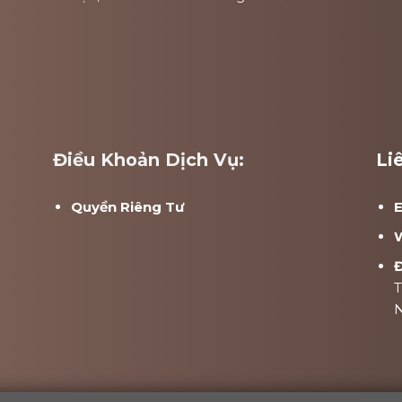
Điều Khoản Dịch Vụ:
Li
Quyền Riêng Tư
E
W
Đ
T