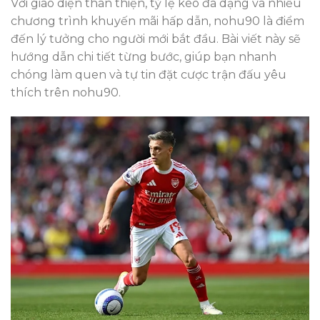
Với giao diện thân thiện, tỷ lệ kèo đa dạng và nhiều
chương trình khuyến mãi hấp dẫn, nohu90 là điểm
đến lý tưởng cho người mới bắt đầu. Bài viết này sẽ
hướng dẫn chi tiết từng bước, giúp bạn nhanh
chóng làm quen và tự tin đặt cược trận đấu yêu
thích trên nohu90.