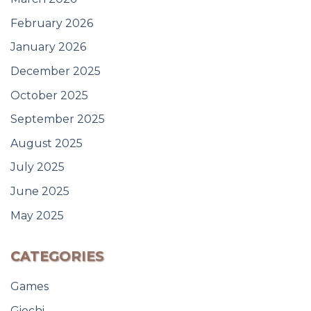
February 2026
January 2026
December 2025
October 2025
September 2025
August 2025
July 2025
June 2025
May 2025
CATEGORIES
Games
Giochi