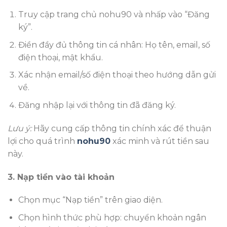
Truy cập trang chủ nohu90 và nhấp vào “Đăng
ký”.
Điền đầy đủ thông tin cá nhân: Họ tên, email, số
điện thoại, mật khẩu.
Xác nhận email/số điện thoại theo hướng dẫn gửi
về.
Đăng nhập lại với thông tin đã đăng ký.
Lưu ý:
Hãy cung cấp thông tin chính xác để thuận
lợi cho quá trình
nohu90
xác minh và rút tiền sau
này.
3. Nạp tiền vào tài khoản
Chọn mục “Nạp tiền” trên giao diện.
Chọn hình thức phù hợp: chuyển khoản ngân