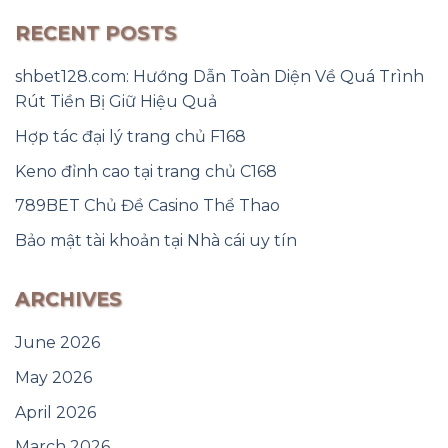
RECENT POSTS
shbet128.com: Hướng Dẫn Toàn Diện Về Quá Trình
Rút Tiền Bị Giữ Hiệu Quả
Hợp tác đại lý trang chủ F168
Keno đỉnh cao tại trang chủ C168
789BET Chủ Đề Casino Thể Thao
Bảo mật tài khoản tại Nhà cái uy tín
ARCHIVES
June 2026
May 2026
April 2026
March 2026