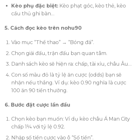
Kèo phụ đặc biệt:
Kèo phạt góc, kèo thẻ, kèo
cầu thủ ghi bàn…
5. Cách đọc kèo trên nohu90
Vào mục “Thể thao” → “Bóng đá”.
Chọn giải đấu, trận đấu bạn quan tâm.
Danh sách kèo sẽ hiện ra: chấp, tài xỉu, châu Âu…
Con số màu đỏ là tỷ lệ ăn cược (odds) bạn sẽ
nhận nếu thắng. Ví dụ: kèo 0.90 nghĩa là cược
100 ăn 90 tiền thưởng.
6. Bước đặt cược lần đầu
Chọn kèo bạn muốn: Ví dụ kèo châu Á Man City
chấp 1¼ với tỷ lệ 0.92.
Nhập số tiền cược vào ô “Số tiền”.