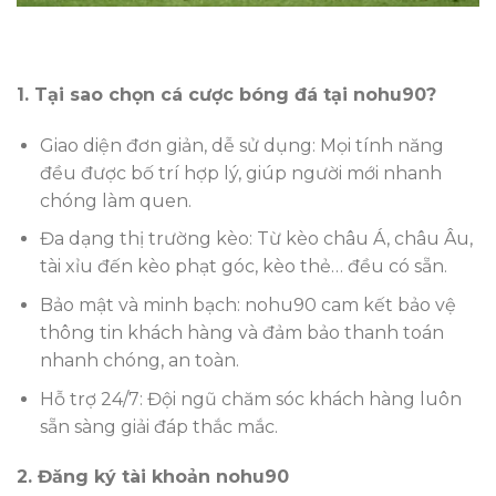
1. Tại sao chọn cá cược bóng đá tại nohu90?
Giao diện đơn giản, dễ sử dụng: Mọi tính năng
đều được bố trí hợp lý, giúp người mới nhanh
chóng làm quen.
Đa dạng thị trường kèo: Từ kèo châu Á, châu Âu,
tài xỉu đến kèo phạt góc, kèo thẻ… đều có sẵn.
Bảo mật và minh bạch: nohu90 cam kết bảo vệ
thông tin khách hàng và đảm bảo thanh toán
nhanh chóng, an toàn.
Hỗ trợ 24/7: Đội ngũ chăm sóc khách hàng luôn
sẵn sàng giải đáp thắc mắc.
2. Đăng ký tài khoản nohu90