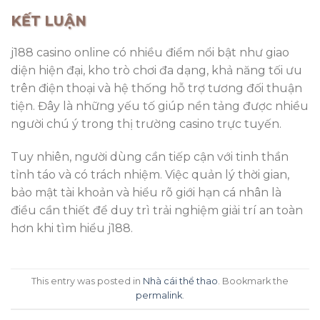
KẾT LUẬN
j188 casino online có nhiều điểm nổi bật như giao
diện hiện đại, kho trò chơi đa dạng, khả năng tối ưu
trên điện thoại và hệ thống hỗ trợ tương đối thuận
tiện. Đây là những yếu tố giúp nền tảng được nhiều
người chú ý trong thị trường casino trực tuyến.
Tuy nhiên, người dùng cần tiếp cận với tinh thần
tỉnh táo và có trách nhiệm. Việc quản lý thời gian,
bảo mật tài khoản và hiểu rõ giới hạn cá nhân là
điều cần thiết để duy trì trải nghiệm giải trí an toàn
hơn khi tìm hiểu j188.
This entry was posted in
Nhà cái thể thao
. Bookmark the
permalink
.