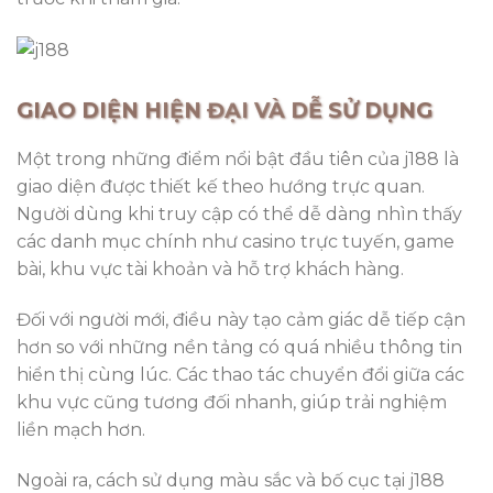
GIAO DIỆN HIỆN ĐẠI VÀ DỄ SỬ DỤNG
Một trong những điểm nổi bật đầu tiên của j188 là
giao diện được thiết kế theo hướng trực quan.
Người dùng khi truy cập có thể dễ dàng nhìn thấy
các danh mục chính như casino trực tuyến, game
bài, khu vực tài khoản và hỗ trợ khách hàng.
Đối với người mới, điều này tạo cảm giác dễ tiếp cận
hơn so với những nền tảng có quá nhiều thông tin
hiển thị cùng lúc. Các thao tác chuyển đổi giữa các
khu vực cũng tương đối nhanh, giúp trải nghiệm
liền mạch hơn.
Ngoài ra, cách sử dụng màu sắc và bố cục tại j188