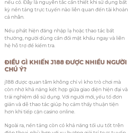
nếu có. Đây là nguyên tắc cần thiết khi sử dụng bất
kỳ nền tảng trực tuyến nào liên quan đến tài khoản
cá nhân.
Nếu phát hiện đăng nhập lạ hoặc thao tác bất
thường, người dùng cần đổi mật khẩu ngay và liên
hệ hỗ trợ để kiểm tra.
ĐIỀU GÌ KHIẾN J188 ĐƯỢC NHIỀU NGƯỜI
CHÚ Ý?
j188 được quan tâm không chỉ vì kho trò chơi mà
còn nhờ khả năng kết hợp giữa giao diện hiện đại và
trải nghiệm dễ sử dụng. Với người mới, yếu tố đơn
giản và dễ thao tác giúp họ cảm thấy thuận tiện
hơn khi tiếp cận casino online.
Ngoài ra, nền tảng còn có khả năng tối ưu tốt trên
điện thoại, phù hợp với xu hướng giải trí trực tuyến