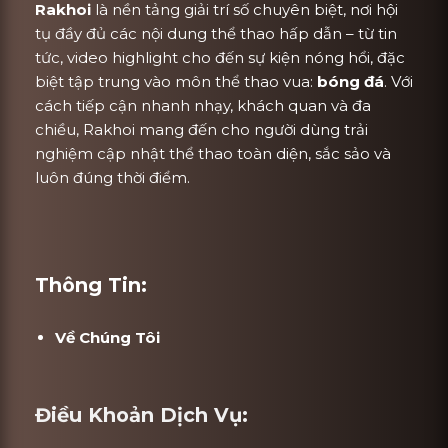
Rakhoi
là nền tảng giải trí số chuyên biệt, nơi hội
tụ đầy đủ các nội dung thể thao hấp dẫn – từ tin
tức, video highlight cho đến sự kiện nóng hổi, đặc
biệt tập trung vào môn thể thao vua:
bóng đá
. Với
cách tiếp cận nhanh nhạy, khách quan và đa
chiều, Rakhoi mang đến cho người dùng trải
nghiệm cập nhật thể thao toàn diện, sắc sảo và
luôn đúng thời điểm.
Thông Tin:
Về Chúng Tôi
Điều Khoản Dịch Vụ: