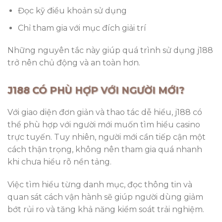
Đọc kỹ điều khoản sử dụng
Chỉ tham gia với mục đích giải trí
Những nguyên tắc này giúp quá trình sử dụng j188
trở nên chủ động và an toàn hơn.
J188 CÓ PHÙ HỢP VỚI NGƯỜI MỚI?
Với giao diện đơn giản và thao tác dễ hiểu, j188 có
thể phù hợp với người mới muốn tìm hiểu casino
trực tuyến. Tuy nhiên, người mới cần tiếp cận một
cách thận trọng, không nên tham gia quá nhanh
khi chưa hiểu rõ nền tảng.
Việc tìm hiểu từng danh mục, đọc thông tin và
quan sát cách vận hành sẽ giúp người dùng giảm
bớt rủi ro và tăng khả năng kiểm soát trải nghiệm.