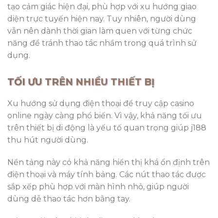
tạo cảm giác hiện đại, phù hợp với xu hướng giao
diện trực tuyến hiện nay. Tuy nhiên, người dùng
vẫn nên dành thời gian làm quen với từng chức
năng để tránh thao tác nhầm trong quá trình sử
dụng.
TỐI ƯU TRÊN NHIỀU THIẾT BỊ
Xu hướng sử dụng điện thoại để truy cập casino
online ngày càng phổ biến. Vì vậy, khả năng tối ưu
trên thiết bị di động là yếu tố quan trọng giúp j188
thu hút người dùng.
Nền tảng này có khả năng hiển thị khá ổn định trên
điện thoại và máy tính bảng. Các nút thao tác được
sắp xếp phù hợp với màn hình nhỏ, giúp người
dùng dễ thao tác hơn bằng tay.