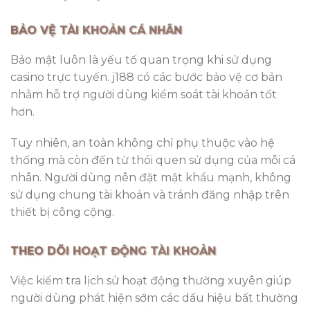
BẢO VỆ TÀI KHOẢN CÁ NHÂN
Bảo mật luôn là yếu tố quan trọng khi sử dụng
casino trực tuyến. j188 có các bước bảo vệ cơ bản
nhằm hỗ trợ người dùng kiểm soát tài khoản tốt
hơn.
Tuy nhiên, an toàn không chỉ phụ thuộc vào hệ
thống mà còn đến từ thói quen sử dụng của mỗi cá
nhân. Người dùng nên đặt mật khẩu mạnh, không
sử dụng chung tài khoản và tránh đăng nhập trên
thiết bị công cộng.
THEO DÕI HOẠT ĐỘNG TÀI KHOẢN
Việc kiểm tra lịch sử hoạt động thường xuyên giúp
người dùng phát hiện sớm các dấu hiệu bất thường