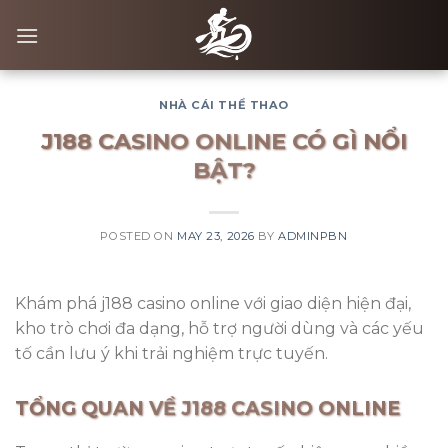
Skip
to
content
NHÀ CÁI THỂ THAO
J188 CASINO ONLINE CÓ GÌ NỔI
BẬT?
POSTED ON
MAY 23, 2026
BY
ADMINPBN
Khám phá j188 casino online với giao diện hiện đại,
kho trò chơi đa dạng, hỗ trợ người dùng và các yếu
tố cần lưu ý khi trải nghiệm trực tuyến.
TỔNG QUAN VỀ J188 CASINO ONLINE