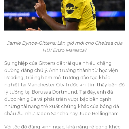
Jamie Bynoe-Gittens: Làn gió mới cho Chelsea của
HLV Enzo Maresca?
Sự nghiệp của Gittens đã trải qua nhiều chặng
đường đáng chú ý. Anh trưởng thành từ học viện
Reading, trải nghiệm môi trường đào tạo khắc
nghiệt tại Manchester City trước khi tìm thấy bến đỗ
lý tưởng tại Borussia Dortmund. Tại đây, anh đã
được rèn giũa và phát triển vượt bậc bên cạnh
những tài năng trẻ xuất chúng khác của bóng đá
châu Âu như Jadon Sancho hay Jude Bellingham.
Với tốc độ đáng kinh ngạc, khả năng rê bóng khéo