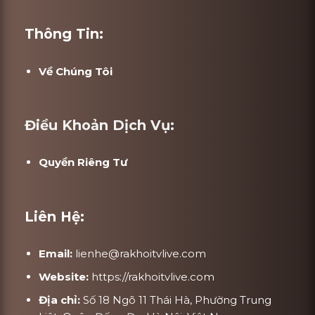
Thông Tin:
Về Chúng Tôi
Điều Khoản Dịch Vụ:
Quyền Riêng Tư
Liên Hệ:
Email:
lienhe@rakhoitvlive.com
Website:
https://rakhoitvlive.com
Địa chỉ:
Số 18 Ngõ 11 Thái Hà, Phường Trung