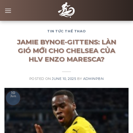
Skip
to
content
TIN TỨC THỂ THAO
JAMIE BYNOE-GITTENS: LÀN
GIÓ MỚI CHO CHELSEA CỦA
HLV ENZO MARESCA?
POSTED ON
JUNE 10, 2025
BY
ADMINPBN
10
Jun