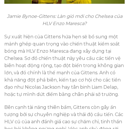
Jamie Bynoe-Gittens: Làn gió mới cho Chelsea của
HLV Enzo Maresca?
Sự xuất hiện của Gittens hứa hẹn sẽ bổ sung một
mảnh ghép quan trọng vào chiến thuật kiểm soát
bóng mà HLV Enzo Maresca đang xây dựng tại
Chelsea. Sơ đồ chiến thuật này yêu cầu các tiền vệ
biên hoạt động rộng, tạo đột biến trong không gian
lớn, và đó chính là thế mạnh của Gittens. Anh có
khả năng đột phá biên, kiến tạo cơ hội cho các tiền
đạo như Nicolas Jackson hay tân binh Liam Delap,
hoặc tự mình dứt điểm bằng chân phải sở trường.
Bên cạnh tài năng thiên bẩm, Gittens còn gây ấn
tượng bởi sự chuyên nghiệp và thái độ cầu tiến. Các
HLV cũ của anh đánh giá cao sự chăm chỉ, tinh thần
học hỏi không ngừng nghỉ. Việc anh chủ động rời