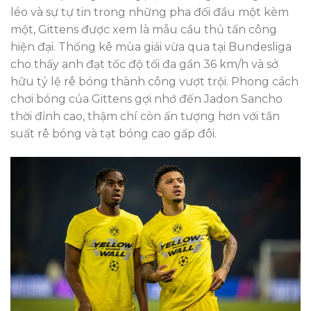
léo và sự tự tin trong những pha đối đầu một kèm
một, Gittens được xem là mẫu cầu thủ tấn công
hiện đại. Thống kê mùa giải vừa qua tại Bundesliga
cho thấy anh đạt tốc độ tối đa gần 36 km/h và sở
hữu tỷ lệ rê bóng thành công vượt trội. Phong cách
chơi bóng của Gittens gợi nhớ đến Jadon Sancho
thời đỉnh cao, thậm chí còn ấn tượng hơn với tần
suất rê bóng và tạt bóng cao gấp đôi.