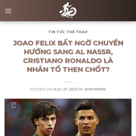
Skip
to
content
TIN TỨC THỂ THAO
JOAO FELIX BẤT NGỜ CHUYỂN
HƯỚNG SANG AL NASSR,
CRISTIANO RONALDO LÀ
NHÂN TỐ THEN CHỐT?
POSTED ON
JULY 27, 2025
BY
ADMINPBN
27
Jul