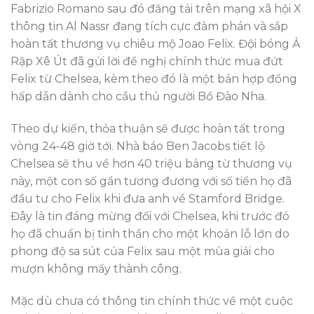
Fabrizio Romano sau đó đăng tải trên mạng xã hội X
thông tin Al Nassr đang tích cực đàm phán và sắp
hoàn tất thương vụ chiêu mộ Joao Felix. Đội bóng Ả
Rập Xê Út đã gửi lời đề nghị chính thức mua đứt
Felix từ Chelsea, kèm theo đó là một bản hợp đồng
hấp dẫn dành cho cầu thủ người Bồ Đào Nha.
Theo dự kiến, thỏa thuận sẽ được hoàn tất trong
vòng 24-48 giờ tới. Nhà báo Ben Jacobs tiết lộ
Chelsea sẽ thu về hơn 40 triệu bảng từ thương vụ
này, một con số gần tương đương với số tiền họ đã
đầu tư cho Felix khi đưa anh về Stamford Bridge.
Đây là tin đáng mừng đối với Chelsea, khi trước đó
họ đã chuẩn bị tinh thần cho một khoản lỗ lớn do
phong độ sa sút của Felix sau một mùa giải cho
mượn không mấy thành công.
Mặc dù chưa có thông tin chính thức về một cuộc