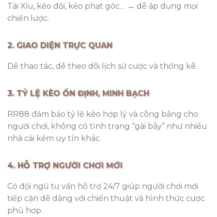
Tài Xỉu, kèo đội, kèo phạt góc… → dễ áp dụng mọi
chiến lược.
2. GIAO DIỆN TRỰC QUAN
Dễ thao tác, dễ theo dõi lịch sử cược và thống kê.
3. TỶ LỆ KÈO ỔN ĐỊNH, MINH BẠCH
RR88 đảm bảo tỷ lệ kèo hợp lý và công bằng cho
người chơi, không có tình trạng “gài bẫy” như nhiều
nhà cái kém uy tín khác.
4. HỖ TRỢ NGƯỜI CHƠI MỚI
Có đội ngũ tư vấn hỗ trợ 24/7 giúp người chơi mới
tiếp cận dễ dàng với chiến thuật và hình thức cược
phù hợp.