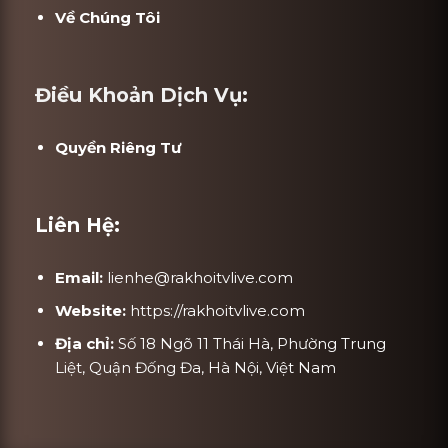
Về Chúng Tôi
Điều Khoản Dịch Vụ:
Quyền Riêng Tư
Liên Hệ:
Email:
lienhe@rakhoitvlive.com
Website:
https://rakhoitvlive.com
Địa chỉ:
Số 18 Ngõ 11 Thái Hà, Phường Trung
Liệt, Quận Đống Đa, Hà Nội, Việt Nam