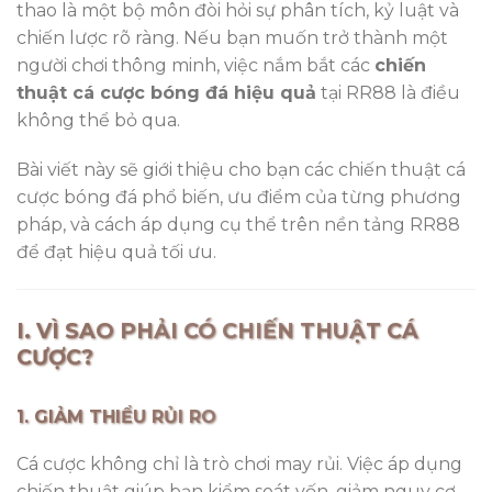
thao là một bộ môn đòi hỏi sự phân tích, kỷ luật và
chiến lược rõ ràng. Nếu bạn muốn trở thành một
người chơi thông minh, việc nắm bắt các
chiến
thuật cá cược bóng đá hiệu quả
tại RR88 là điều
không thể bỏ qua.
Bài viết này sẽ giới thiệu cho bạn các chiến thuật cá
cược bóng đá phổ biến, ưu điểm của từng phương
pháp, và cách áp dụng cụ thể trên nền tảng RR88
để đạt hiệu quả tối ưu.
I. VÌ SAO PHẢI CÓ CHIẾN THUẬT CÁ
CƯỢC?
1. GIẢM THIỂU RỦI RO
Cá cược không chỉ là trò chơi may rủi. Việc áp dụng
chiến thuật giúp bạn kiểm soát vốn, giảm nguy cơ