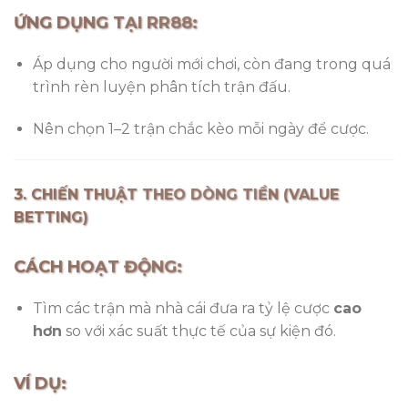
ỨNG DỤNG TẠI RR88:
Áp dụng cho người mới chơi, còn đang trong quá
trình rèn luyện phân tích trận đấu.
Nên chọn 1–2 trận chắc kèo mỗi ngày để cược.
3. CHIẾN THUẬT THEO DÒNG TIỀN (VALUE
BETTING)
CÁCH HOẠT ĐỘNG:
Tìm các trận mà nhà cái đưa ra tỷ lệ cược
cao
hơn
so với xác suất thực tế của sự kiện đó.
VÍ DỤ: