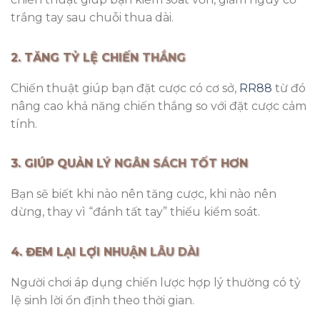
trắng tay sau chuỗi thua dài.
2. TĂNG TỶ LỆ CHIẾN THẮNG
Chiến thuật giúp bạn đặt cược có cơ sở,
RR88
từ đó
nâng cao khả năng chiến thắng so với đặt cược cảm
tính.
3. GIÚP QUẢN LÝ NGÂN SÁCH TỐT HƠN
Bạn sẽ biết khi nào nên tăng cược, khi nào nên
dừng, thay vì “đánh tất tay” thiếu kiểm soát.
4. ĐEM LẠI LỢI NHUẬN LÂU DÀI
Người chơi áp dụng chiến lược hợp lý thường có tỷ
lệ sinh lời ổn định theo thời gian.