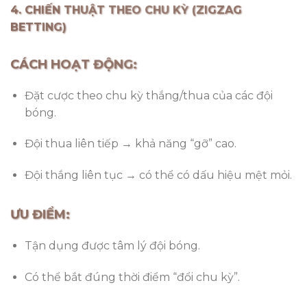
4. CHIẾN THUẬT THEO CHU KỲ (ZIGZAG
BETTING)
CÁCH HOẠT ĐỘNG:
Đặt cược theo chu kỳ thắng/thua của các đội
bóng.
Đội thua liên tiếp → khả năng “gỡ” cao.
Đội thắng liên tục → có thể có dấu hiệu mệt mỏi.
ƯU ĐIỂM:
Tận dụng được tâm lý đội bóng.
Có thể bắt đúng thời điểm “đổi chu kỳ”.