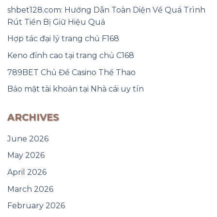
shbet128.com: Hướng Dẫn Toàn Diện Về Quá Trình
Rút Tiền Bị Giữ Hiệu Quả
Hợp tác đại lý trang chủ F168
Keno đỉnh cao tại trang chủ C168
789BET Chủ Đề Casino Thể Thao
Bảo mật tài khoản tại Nhà cái uy tín
ARCHIVES
June 2026
May 2026
April 2026
March 2026
February 2026