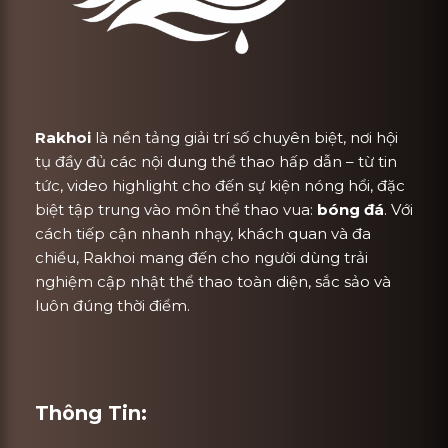
Rakhoi
là nền tảng giải trí số chuyên biệt, nơi hội
tụ đầy đủ các nội dung thể thao hấp dẫn – từ tin
tức, video highlight cho đến sự kiện nóng hổi, đặc
biệt tập trung vào môn thể thao vua:
bóng đá
. Với
cách tiếp cận nhanh nhạy, khách quan và đa
chiều, Rakhoi mang đến cho người dùng trải
nghiệm cập nhật thể thao toàn diện, sắc sảo và
luôn đúng thời điểm.
Thông Tin: