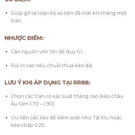
Giúp gỡ lại toàn bộ số tiền đã mất khi thắng một
trận.
NHƯỢC ĐIỂM:
Cần nguồn vốn lớn để duy trì.
Rủi ro cao nếu chuỗi thua kéo dài.
LƯU Ý KHI ÁP DỤNG TẠI RR88:
Chọn các trận có xác suất thắng cao (kèo châu
Âu tầm 1.70 – 1.90).
Ưu tiên các kèo dễ kiểm soát như Tài Xỉu hoặc
kèo chấp 0.25.