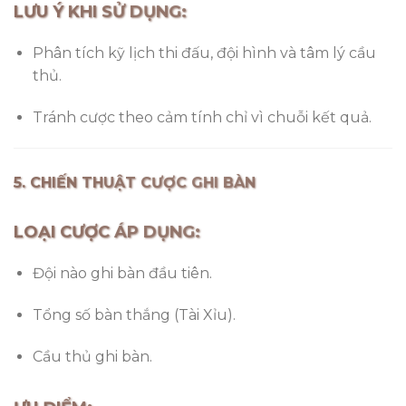
LƯU Ý KHI SỬ DỤNG:
Phân tích kỹ lịch thi đấu, đội hình và tâm lý cầu
thủ.
Tránh cược theo cảm tính chỉ vì chuỗi kết quả.
5. CHIẾN THUẬT CƯỢC GHI BÀN
LOẠI CƯỢC ÁP DỤNG:
Đội nào ghi bàn đầu tiên.
Tổng số bàn thắng (Tài Xỉu).
Cầu thủ ghi bàn.