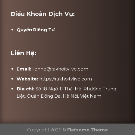
Điều Khoản Dịch Vụ:
Quyền Riêng Tư
Liên Hệ:
Email:
lienhe@rakhoitvlive.com
Website:
https://rakhoitvlive.com
Địa chỉ:
Số 18 Ngõ 11 Thái Hà, Phường Trung
Liệt, Quận Đống Đa, Hà Nội, Việt Nam
Copyright 2026 ©
Flatsome Theme