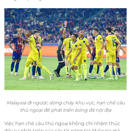
Malaysia đi ngược dòng chảy khu vực, hạn chế cầu
thủ ngoại để phát triển bóng đá nội địa
Việc hạn chế cầu thủ ngoại không chỉ nhằm thúc
đẩy sự phát triển của các tài năng trẻ Malaysia mà