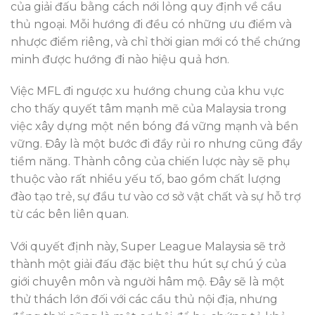
của giải đấu bằng cách nới lỏng quy định về cầu
thủ ngoại. Mỗi hướng đi đều có những ưu điểm và
nhược điểm riêng, và chỉ thời gian mới có thể chứng
minh được hướng đi nào hiệu quả hơn.
Việc MFL đi ngược xu hướng chung của khu vực
cho thấy quyết tâm mạnh mẽ của Malaysia trong
việc xây dựng một nền bóng đá vững mạnh và bền
vững. Đây là một bước đi đầy rủi ro nhưng cũng đầy
tiềm năng. Thành công của chiến lược này sẽ phụ
thuộc vào rất nhiều yếu tố, bao gồm chất lượng
đào tạo trẻ, sự đầu tư vào cơ sở vật chất và sự hỗ trợ
từ các bên liên quan.
Với quyết định này, Super League Malaysia sẽ trở
thành một giải đấu đặc biệt thu hút sự chú ý của
giới chuyên môn và người hâm mộ. Đây sẽ là một
thử thách lớn đối với các cầu thủ nội địa, nhưng