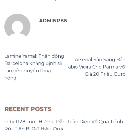
ADMINPBN
Lamine Yamal: Thần đồng
Arsenal Sẵn Sàng Bán
Barcelona khẳng định sẽ
Fabio Vieira Cho Parma với
tạo nên huyền thoại
Giá 20 Triệu Euro
riêng
RECENT POSTS
shbet128.com: Hướng Dẫn Toàn Diện Về Quá Trình
Rút Tiền Bị Giữ Hiệu Quả