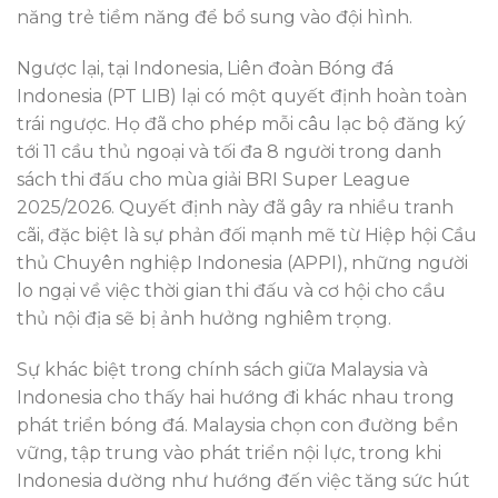
năng trẻ tiềm năng để bổ sung vào đội hình.
Ngược lại, tại Indonesia, Liên đoàn Bóng đá
Indonesia (PT LIB) lại có một quyết định hoàn toàn
trái ngược. Họ đã cho phép mỗi câu lạc bộ đăng ký
tới 11 cầu thủ ngoại và tối đa 8 người trong danh
sách thi đấu cho mùa giải BRI Super League
2025/2026. Quyết định này đã gây ra nhiều tranh
cãi, đặc biệt là sự phản đối mạnh mẽ từ Hiệp hội Cầu
thủ Chuyên nghiệp Indonesia (APPI), những người
lo ngại về việc thời gian thi đấu và cơ hội cho cầu
thủ nội địa sẽ bị ảnh hưởng nghiêm trọng.
Sự khác biệt trong chính sách giữa Malaysia và
Indonesia cho thấy hai hướng đi khác nhau trong
phát triển bóng đá. Malaysia chọn con đường bền
vững, tập trung vào phát triển nội lực, trong khi
Indonesia dường như hướng đến việc tăng sức hút