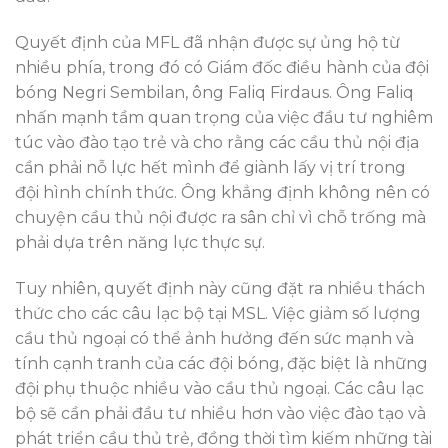
Quyết định của MFL đã nhận được sự ủng hộ từ
nhiều phía, trong đó có Giám đốc điều hành của đội
bóng Negri Sembilan, ông Faliq Firdaus. Ông Faliq
nhấn mạnh tầm quan trọng của việc đầu tư nghiêm
túc vào đào tạo trẻ và cho rằng các cầu thủ nội địa
cần phải nỗ lực hết mình để giành lấy vị trí trong
đội hình chính thức. Ông khẳng định không nên có
chuyện cầu thủ nội được ra sân chỉ vì chỗ trống mà
phải dựa trên năng lực thực sự.
Tuy nhiên, quyết định này cũng đặt ra nhiều thách
thức cho các câu lạc bộ tại MSL. Việc giảm số lượng
cầu thủ ngoại có thể ảnh hưởng đến sức mạnh và
tính cạnh tranh của các đội bóng, đặc biệt là những
đội phụ thuộc nhiều vào cầu thủ ngoại. Các câu lạc
bộ sẽ cần phải đầu tư nhiều hơn vào việc đào tạo và
phát triển cầu thủ trẻ, đồng thời tìm kiếm những tài