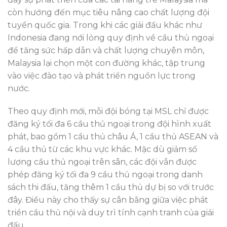
còn hướng đến mục tiêu nâng cao chất lượng đội
tuyển quốc gia. Trong khi các giải đấu khác như
Indonesia đang nới lỏng quy định về cầu thủ ngoại
để tăng sức hấp dẫn và chất lượng chuyên môn,
Malaysia lại chọn một con đường khác, tập trung
vào việc đào tạo và phát triển nguồn lực trong
nước.
Theo quy định mới, mỗi đội bóng tại MSL chỉ được
đăng ký tối đa 6 cầu thủ ngoại trong đội hình xuất
phát, bao gồm 1 cầu thủ châu Á, 1 cầu thủ ASEAN và
4 cầu thủ từ các khu vực khác. Mặc dù giảm số
lượng cầu thủ ngoại trên sân, các đội vẫn được
phép đăng ký tối đa 9 cầu thủ ngoại trong danh
sách thi đấu, tăng thêm 1 cầu thủ dự bị so với trước
đây. Điều này cho thấy sự cân bằng giữa việc phát
triển cầu thủ nội và duy trì tính cạnh tranh của giải
đấu.