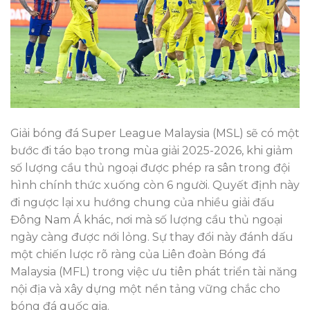
Giải bóng đá Super League Malaysia (MSL) sẽ có một
bước đi táo bạo trong mùa giải 2025-2026, khi giảm
số lượng cầu thủ ngoại được phép ra sân trong đội
hình chính thức xuống còn 6 người. Quyết định này
đi ngược lại xu hướng chung của nhiều giải đấu
Đông Nam Á khác, nơi mà số lượng cầu thủ ngoại
ngày càng được nới lỏng. Sự thay đổi này đánh dấu
một chiến lược rõ ràng của Liên đoàn Bóng đá
Malaysia (MFL) trong việc ưu tiên phát triển tài năng
nội địa và xây dựng một nền tảng vững chắc cho
bóng đá quốc gia.