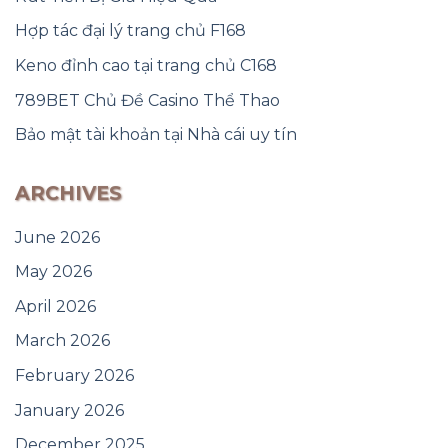
Hợp tác đại lý trang chủ F168
Keno đỉnh cao tại trang chủ C168
789BET Chủ Đề Casino Thể Thao
Bảo mật tài khoản tại Nhà cái uy tín
ARCHIVES
June 2026
May 2026
April 2026
March 2026
February 2026
January 2026
December 2025