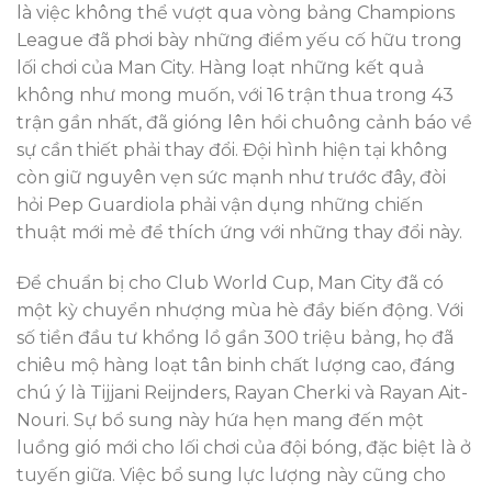
là việc không thể vượt qua vòng bảng Champions
League đã phơi bày những điểm yếu cố hữu trong
lối chơi của Man City. Hàng loạt những kết quả
không như mong muốn, với 16 trận thua trong 43
trận gần nhất, đã gióng lên hồi chuông cảnh báo về
sự cần thiết phải thay đổi. Đội hình hiện tại không
còn giữ nguyên vẹn sức mạnh như trước đây, đòi
hỏi Pep Guardiola phải vận dụng những chiến
thuật mới mẻ để thích ứng với những thay đổi này.
Để chuẩn bị cho Club World Cup, Man City đã có
một kỳ chuyển nhượng mùa hè đầy biến động. Với
số tiền đầu tư khổng lồ gần 300 triệu bảng, họ đã
chiêu mộ hàng loạt tân binh chất lượng cao, đáng
chú ý là Tijjani Reijnders, Rayan Cherki và Rayan Ait-
Nouri. Sự bổ sung này hứa hẹn mang đến một
luồng gió mới cho lối chơi của đội bóng, đặc biệt là ở
tuyến giữa. Việc bổ sung lực lượng này cũng cho