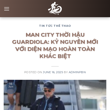
Skip
to
content
TIN TỨC THỂ THAO
MAN CITY THỜI HẬU
GUARDIOLA: KỶ NGUYÊN MỚI
VỚI DIỆN MẠO HOÀN TOÀN
KHÁC BIỆT
POSTED ON
JUNE 16, 2025
BY
ADMINPBN
16
Jun