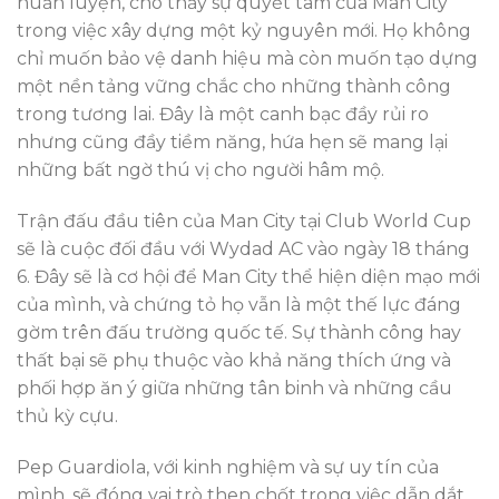
huấn luyện, cho thấy sự quyết tâm của Man City
trong việc xây dựng một kỷ nguyên mới. Họ không
chỉ muốn bảo vệ danh hiệu mà còn muốn tạo dựng
một nền tảng vững chắc cho những thành công
trong tương lai. Đây là một canh bạc đầy rủi ro
nhưng cũng đầy tiềm năng, hứa hẹn sẽ mang lại
những bất ngờ thú vị cho người hâm mộ.
Trận đấu đầu tiên của Man City tại Club World Cup
sẽ là cuộc đối đầu với Wydad AC vào ngày 18 tháng
6. Đây sẽ là cơ hội để Man City thể hiện diện mạo mới
của mình, và chứng tỏ họ vẫn là một thế lực đáng
gờm trên đấu trường quốc tế. Sự thành công hay
thất bại sẽ phụ thuộc vào khả năng thích ứng và
phối hợp ăn ý giữa những tân binh và những cầu
thủ kỳ cựu.
Pep Guardiola, với kinh nghiệm và sự uy tín của
mình, sẽ đóng vai trò then chốt trong việc dẫn dắt