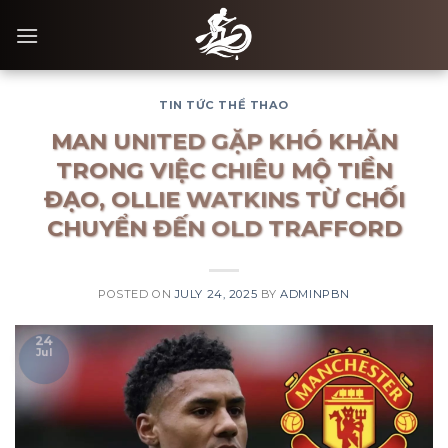
Skip
to
content
TIN TỨC THỂ THAO
MAN UNITED GẶP KHÓ KHĂN
TRONG VIỆC CHIÊU MỘ TIỀN
ĐẠO, OLLIE WATKINS TỪ CHỐI
CHUYỂN ĐẾN OLD TRAFFORD
POSTED ON
JULY 24, 2025
BY
ADMINPBN
24
Jul