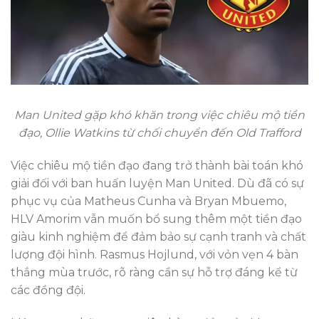
Man United gặp khó khăn trong việc chiêu mộ tiền
đạo, Ollie Watkins từ chối chuyển đến Old Trafford
Việc chiêu mộ tiền đạo đang trở thành bài toán khó
giải đối với ban huấn luyện Man United. Dù đã có sự
phục vụ của Matheus Cunha và Bryan Mbuemo,
HLV Amorim vẫn muốn bổ sung thêm một tiền đạo
giàu kinh nghiệm để đảm bảo sự cạnh tranh và chất
lượng đội hình. Rasmus Hojlund, với vỏn vẹn 4 bàn
thắng mùa trước, rõ ràng cần sự hỗ trợ đáng kể từ
các đồng đội.