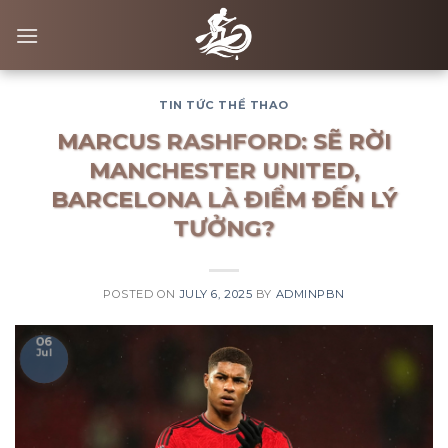
Skip
to
content
TIN TỨC THỂ THAO
MARCUS RASHFORD: SẼ RỜI
MANCHESTER UNITED,
BARCELONA LÀ ĐIỂM ĐẾN LÝ
TƯỞNG?
POSTED ON
JULY 6, 2025
BY
ADMINPBN
06
Jul