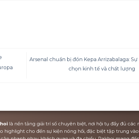
e
Arsenal chuẩn bị đón Kepa Arrizabalaga: Sự 
uropa
chọn kinh tế và chất lượng
hoi
là nền tảng giải trí số chuyên biệt, nơi hội tụ đầy đủ các
o highlight cho đến sự kiện nóng hổi, đặc biệt tập trung v
p cận nhanh nhạy, khách quan và đa chiều, Rakhoi mang đến