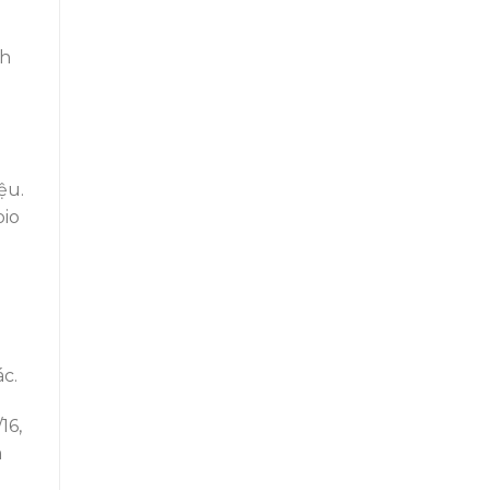
nh
ệu.
bio
c.
16,
a