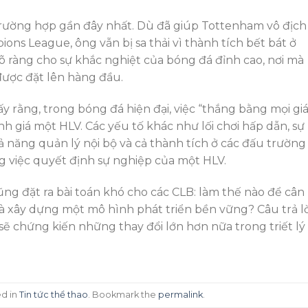
rường hợp gần đây nhất. Dù đã giúp Tottenham vô địch
ns League, ông vẫn bị sa thải vì thành tích bết bát ở
 ràng cho sự khắc nghiệt của bóng đá đỉnh cao, nơi mà
được đặt lên hàng đầu.
 rằng, trong bóng đá hiện đại, việc “thắng bằng mọi giá
h giá một HLV. Các yếu tố khác như lối chơi hấp dẫn, sự
ả năng quản lý nội bộ và cả thành tích ở các đấu trường
g việc quyết định sự nghiệp của một HLV.
ũng đặt ra bài toán khó cho các CLB: làm thế nào để cân
và xây dựng một mô hình phát triển bền vững? Câu trả lờ
sẽ chứng kiến những thay đổi lớn hơn nữa trong triết lý
ed in
Tin tức thể thao
. Bookmark the
permalink
.