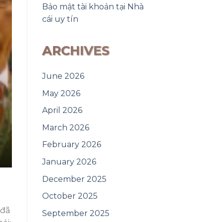
Bảo mật tài khoản tại Nhà
cái uy tín
ARCHIVES
June 2026
May 2026
April 2026
March 2026
February 2026
January 2026
December 2025
October 2025
g
 đã
September 2025