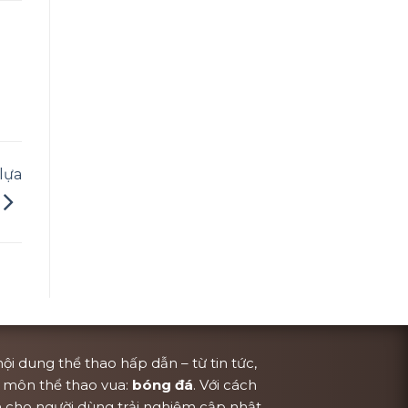
lựa
 nội dung thể thao hấp dẫn – từ tin tức,
ào môn thể thao vua:
bóng đá
. Với cách
 cho người dùng trải nghiệm cập nhật