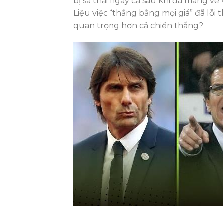
bị sa thải ngay cả sau khi đã mang về
Liệu việc “thắng bằng mọi giá” đã lỗi
quan trọng hơn cả chiến thắng?