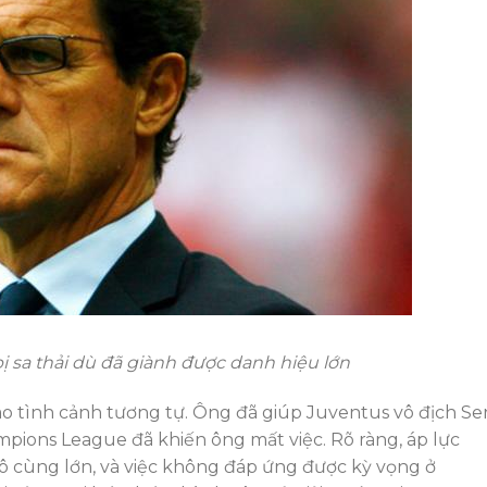
ị sa thải dù đã giành được danh hiệu lớn
vào tình cảnh tương tự. Ông đã giúp Juventus vô địch Ser
pions League đã khiến ông mất việc. Rõ ràng, áp lực
ô cùng lớn, và việc không đáp ứng được kỳ vọng ở