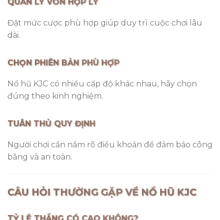
QUẢN LÝ VỐN HỢP LÝ
Đặt mức cược phù hợp giúp duy trì cuộc chơi lâu
dài.
CHỌN PHIÊN BẢN PHÙ HỢP
Nổ hũ KJC có nhiều cấp độ khác nhau, hãy chọn
đúng theo kinh nghiệm.
TUÂN THỦ QUY ĐỊNH
Người chơi cần nắm rõ điều khoản để đảm bảo công
bằng và an toàn.
CÂU HỎI THƯỜNG GẶP VỀ NỔ HŨ KJC
TỶ LỆ THẮNG CÓ CAO KHÔNG?