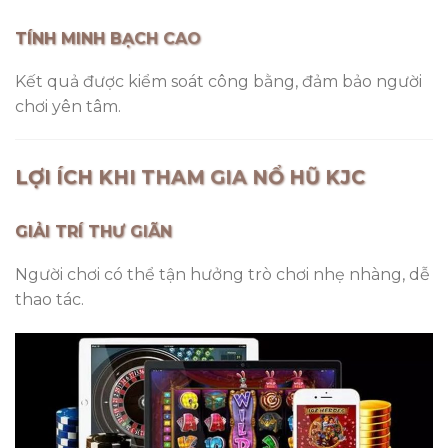
TÍNH MINH BẠCH CAO
Kết quả được kiểm soát công bằng, đảm bảo người
chơi yên tâm.
LỢI ÍCH KHI THAM GIA NỔ HŨ KJC
GIẢI TRÍ THƯ GIÃN
Người chơi có thể tận hưởng trò chơi nhẹ nhàng, dễ
thao tác.