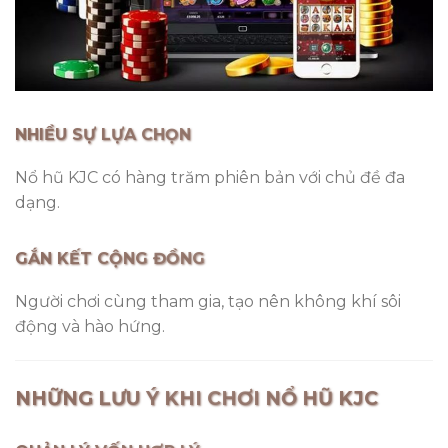
NHIỀU SỰ LỰA CHỌN
Nổ hũ KJC có hàng trăm phiên bản với chủ đề đa
dạng.
GẮN KẾT CỘNG ĐỒNG
Người chơi cùng tham gia, tạo nên không khí sôi
động và hào hứng.
NHỮNG LƯU Ý KHI CHƠI NỔ HŨ KJC