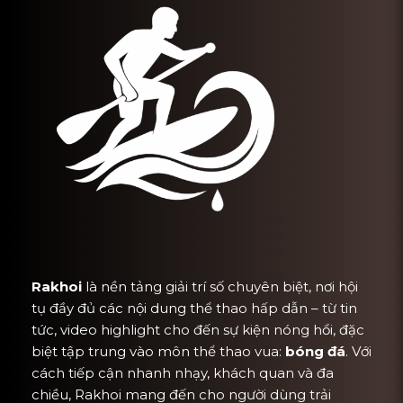
Rakhoi
là nền tảng giải trí số chuyên biệt, nơi hội
tụ đầy đủ các nội dung thể thao hấp dẫn – từ tin
tức, video highlight cho đến sự kiện nóng hổi, đặc
biệt tập trung vào môn thể thao vua:
bóng đá
. Với
cách tiếp cận nhanh nhạy, khách quan và đa
chiều, Rakhoi mang đến cho người dùng trải