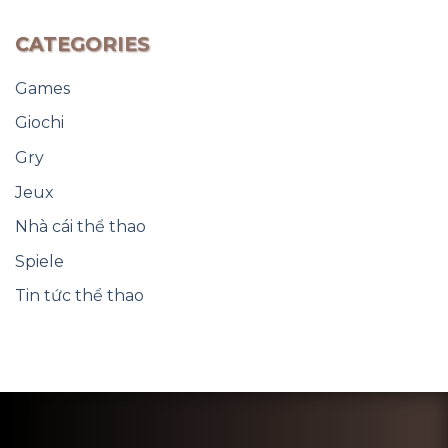
CATEGORIES
Games
Giochi
Gry
Jeux
Nhà cái thể thao
Spiele
Tin tức thể thao