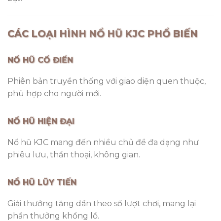
CÁC LOẠI HÌNH NỔ HŨ KJC PHỔ BIẾN
NỔ HŨ CỔ ĐIỂN
Phiên bản truyền thống với giao diện quen thuộc,
phù hợp cho người mới.
NỔ HŨ HIỆN ĐẠI
Nổ hũ KJC mang đến nhiều chủ đề đa dạng như
phiêu lưu, thần thoại, không gian.
NỔ HŨ LŨY TIẾN
Giải thưởng tăng dần theo số lượt chơi, mang lại
phần thưởng khổng lồ.