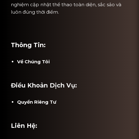
nghiệm cập nhật thể thao toàn diện, sắc sảo và
luôn đúng thời điểm.
Thông Tin:
Về Chúng Tôi
Điều Khoản Dịch Vụ:
Quyền Riêng Tư
Liên Hệ: