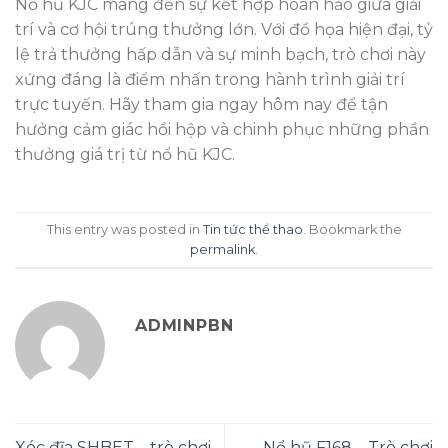
Nổ hũ KJC mang đến sự kết hợp hoàn hảo giữa giải
trí và cơ hội trúng thưởng lớn. Với đồ họa hiện đại, tỷ
lệ trả thưởng hấp dẫn và sự minh bạch, trò chơi này
xứng đáng là điểm nhấn trong hành trình giải trí
trực tuyến. Hãy tham gia ngay hôm nay để tận
hưởng cảm giác hồi hộp và chinh phục những phần
thưởng giá trị từ nổ hũ KJC.
This entry was posted in
Tin tức thể thao
. Bookmark the
permalink
.
ADMINPBN
Xóc đĩa SHBET – trò chơi
Nổ hũ F168 – Trò chơi