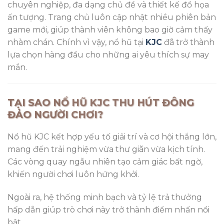
chuyên nghiệp, đa dạng chủ đề và thiết kế đồ họa
ấn tượng. Trang chủ luôn cập nhật nhiều phiên bản
game mới, giúp thành viên không bao giờ cảm thấy
nhàm chán. Chính vì vậy, nổ hũ tại
KJC
đã trở thành
lựa chọn hàng đầu cho những ai yêu thích sự may
mắn.
TẠI SAO NỔ HŨ KJC THU HÚT ĐÔNG
ĐẢO NGƯỜI CHƠI?
Nổ hũ KJC kết hợp yếu tố giải trí và cơ hội thắng lớn,
mang đến trải nghiệm vừa thư giãn vừa kịch tính.
Các vòng quay ngẫu nhiên tạo cảm giác bất ngờ,
khiến người chơi luôn hứng khởi.
Ngoài ra, hệ thống minh bạch và tỷ lệ trả thưởng
hấp dẫn giúp trò chơi này trở thành điểm nhấn nổi
bật.