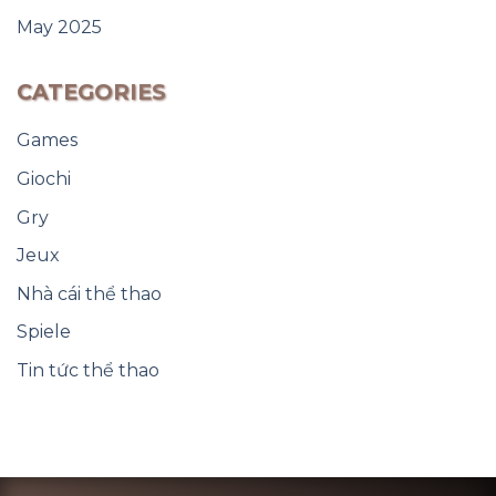
May 2025
CATEGORIES
Games
Giochi
Gry
Jeux
Nhà cái thể thao
Spiele
Tin tức thể thao