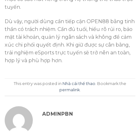
tuyến.
Dù vậy, người dùng cần tiếp cận OPEN88 bằng tinh
thần có trách nhiệm. Cần đủ tuổi, hiểu rõ rủi ro, bảo
mật tài khoản, quản lý ngân sách và không để cảm
xúc chi phối quyết định. Khi giữ được sự cân bằng,
trải nghiệm eSports trực tuyến sẽ trở nên an toàn,
hợp lý và phù hợp hơn.
This entry was posted in
Nhà cái thể thao
. Bookmark the
permalink
.
ADMINPBN