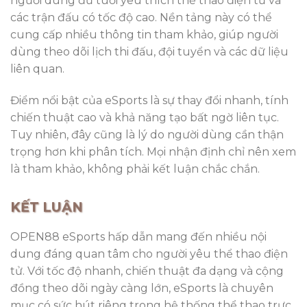
người dùng đủ tuổi yêu thích thể thao điện tử và
các trận đấu có tốc độ cao. Nền tảng này có thể
cung cấp nhiều thông tin tham khảo, giúp người
dùng theo dõi lịch thi đấu, đội tuyển và các dữ liệu
liên quan.
Điểm nổi bật của eSports là sự thay đổi nhanh, tính
chiến thuật cao và khả năng tạo bất ngờ liên tục.
Tuy nhiên, đây cũng là lý do người dùng cần thận
trọng hơn khi phân tích. Mọi nhận định chỉ nên xem
là tham khảo, không phải kết luận chắc chắn.
KẾT LUẬN
OPEN88 eSports hấp dẫn mang đến nhiều nội
dung đáng quan tâm cho người yêu thể thao điện
tử. Với tốc độ nhanh, chiến thuật đa dạng và cộng
đồng theo dõi ngày càng lớn, eSports là chuyên
mục có sức hút riêng trong hệ thống thể thao trực