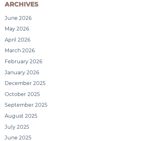
ARCHIVES
June 2026
May 2026
April 2026
March 2026
February 2026
January 2026
December 2025
October 2025
September 2025
August 2025
July 2025
June 2025