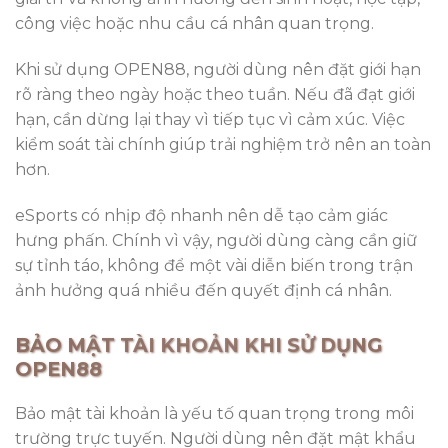
công việc hoặc nhu cầu cá nhân quan trọng.
Khi sử dụng OPEN88, người dùng nên đặt giới hạn
rõ ràng theo ngày hoặc theo tuần. Nếu đã đạt giới
hạn, cần dừng lại thay vì tiếp tục vì cảm xúc. Việc
kiểm soát tài chính giúp trải nghiệm trở nên an toàn
hơn.
eSports có nhịp độ nhanh nên dễ tạo cảm giác
hưng phấn. Chính vì vậy, người dùng càng cần giữ
sự tỉnh táo, không để một vài diễn biến trong trận
ảnh hưởng quá nhiều đến quyết định cá nhân.
BẢO MẬT TÀI KHOẢN KHI SỬ DỤNG
OPEN88
Bảo mật tài khoản là yếu tố quan trọng trong môi
trường trực tuyến. Người dùng nên đặt mật khẩu