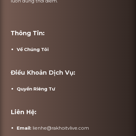
luôn đúng thời điểm.
Thông Tin:
Về Chúng Tôi
Điều Khoản Dịch Vụ:
Quyền Riêng Tư
Liên Hệ:
Email:
lienhe@rakhoitvlive.com