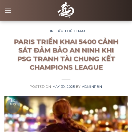
Skip
to
content
TIN TỨC THỂ THAO
PARIS TRIỂN KHAI 5400 CẢNH
SÁT ĐẢM BẢO AN NINH KHI
PSG TRANH TÀI CHUNG KẾT
CHAMPIONS LEAGUE
POSTED ON
MAY 30, 2025
BY
ADMINPBN
30
May