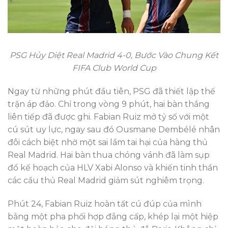
PSG Hủy Diệt Real Madrid 4-0, Bước Vào Chung Kết
FIFA Club World Cup
Ngay từ những phút đầu tiên, PSG đã thiết lập thế
trận áp đảo. Chỉ trong vòng 9 phút, hai bàn thắng
liên tiếp đã được ghi. Fabian Ruiz mở tỷ số với một
cú sút uy lực, ngay sau đó Ousmane Dembélé nhân
đôi cách biệt nhờ một sai lầm tai hại của hàng thủ
Real Madrid. Hai bàn thua chóng vánh đã làm sụp
đổ kế hoạch của HLV Xabi Alonso và khiến tinh thần
các cầu thủ Real Madrid giảm sút nghiêm trọng.
Phút 24, Fabian Ruiz hoàn tất cú đúp của mình
bằng một pha phối hợp đẳng cấp, khép lại một hiệp