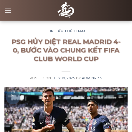
Skip
to
content
TIN TỨC THỂ THAO
PSG HỦY DIỆT REAL MADRID 4-
0, BƯỚC VÀO CHUNG KẾT FIFA
CLUB WORLD CUP
POSTED ON
JULY 10, 2025
BY
ADMINPBN
10
Jul