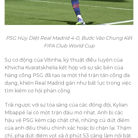
PSG Hủy Diệt Real Madrid 4-0, Bước Vào Chung Kết
FIFA Club World Cup
Sự cơ động của Vitinha, kỹ thuật điêu luyện của
Khvicha Kvaratskhelia kết hợp với sự sắc bén của
hàng công PSG đã tạo ra một thế trận tấn công đa
dạng, khiến Real Madrid gần như bất lực trong việc
tìm kiếm cơ hội phản công.
Trái ngược với sự tỏa sáng của các đồng đội, Kylian
Mbappé lại có một trận đấu mờ nhạt. Anh bị các
hậu vệ PSG kèm cặp chặt chẽ, những cú dứt điểm
của anh đều thiếu chính xác hoặc bị chặn lại. Thậm
chí, pha dứt điểm vọt xà ở phút 53 càng làm nổi bật