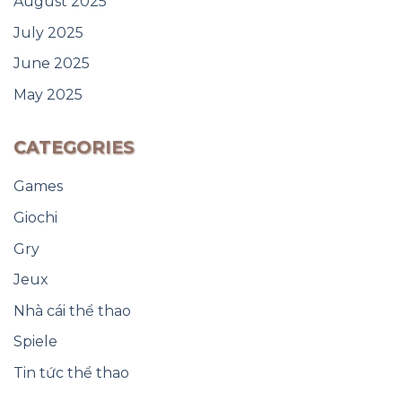
August 2025
July 2025
June 2025
May 2025
CATEGORIES
Games
Giochi
Gry
Jeux
Nhà cái thể thao
Spiele
Tin tức thể thao