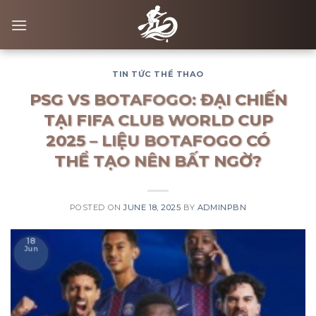
Skip
to
content
TIN TỨC THỂ THAO
PSG VS BOTAFOGO: ĐẠI CHIẾN
TẠI FIFA CLUB WORLD CUP
2025 – LIỆU BOTAFOGO CÓ
THỂ TẠO NÊN BẤT NGỜ?
POSTED ON
JUNE 18, 2025
BY
ADMINPBN
18
Jun